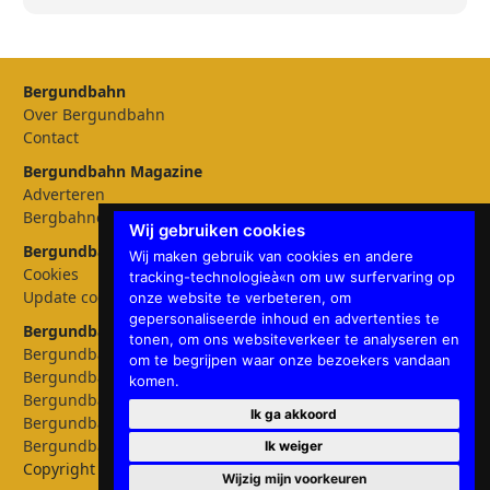
Bergundbahn
Over Bergundbahn
Contact
Bergundbahn Magazine
Adverteren
Bergbahnen
Wij gebruiken cookies
Bergundbahn Instellingen
Wij maken gebruik van cookies en andere
Cookies
tracking-technologieà«n om uw surfervaring op
Update cookies preferences
onze website te verbeteren, om
gepersonaliseerde inhoud en advertenties te
Bergundbahn talen
tonen, om ons websiteverkeer te analyseren en
Bergundbahn Deutschland
om te begrijpen waar onze bezoekers vandaan
Bergundbahn Österreich
komen.
Bergundbahn Nederland
Ik ga akkoord
Bergundbahn België
Bergundbahn English
Ik weiger
Copyright © 2026 Bergundbahn
Wijzig mijn voorkeuren