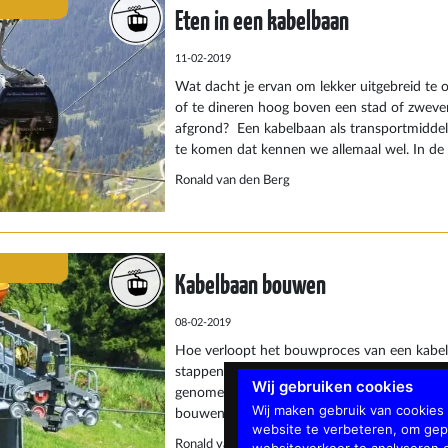
Eten in een kabelbaan
11-02-2019
Wat dacht je ervan om lekker uitgebreid te o
of te dineren hoog boven een stad of zwev
afgrond? Een kabelbaan als transportmidde
te komen dat kennen we allemaal wel. In de 
snel mogelijk de berg op om vervolgens wee
Ronald van den Berg
kunnen skiën. Een gondel zien we als puur f
waarom niet optimaal genieten van het gewel
kabelbaan vliegt over de mooiste plekjes en g
uitzichten. Dit uitzicht zie je alleen maar van
Kabelbaan bouwen
08-02-2019
Hoe verloopt het bouwproces van een kabe
stappen worden doorlopen voordat de kabel
Wij gebruiken cookies
genomen kan worden? Het lijkt soms alsof 
Wij maken gebruik van cookies
bouwen een routineklusje is. Zo staat er hel
website te verbeteren, om gep
jaar verder staat er plots een complete kabelb
Ronald van den Berg