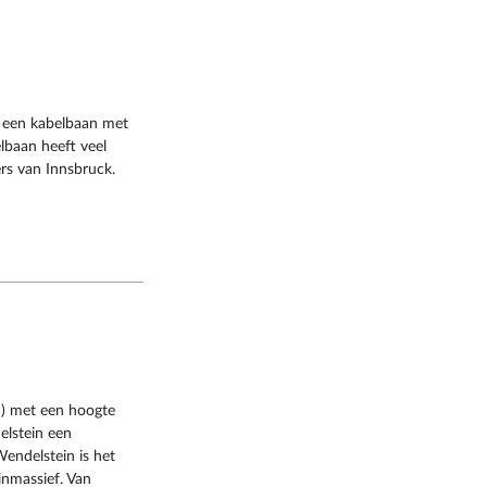
tje spannend en
ft te zitten, maar het
s een kabelbaan met
lbaan heeft veel
rs van Innsbruck.
n) met een hoogte
elstein een
endelstein is het
nmassief. Van