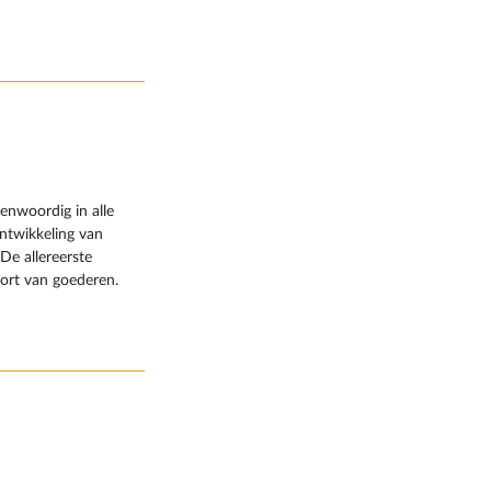
uitzicht over het
enwoordig in alle
ntwikkeling van
De allereerste
ort van goederen.
antal goederen over
 vanuit een mijn,
ebben hun diensten
eer verdwijnt, zijn
ogelijk zijn deze
ten die gebruikt
re zijn gewoon