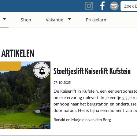
Shop
Vakantie
Prikkelarm
 ARTIKELEN
Stoeltjeslift Kaiserlift Kufstein
27-10-2025
De Kaiserlift in Kufstein, een eenpersoonsstoe
unieke ervaring oplevert. In je eentje glij je rus
omhoog naar het bergstation en ondertusse
door natuur. Het is bijna een moment van be
rust komen en tegelijk genieten van de omg
Ronald en Marjolein van den Berg
dag is bijna alles gericht op groter en sneller,
Kufstein. Hier kun je nog genieten van een n
terwijl je onderweg niets anders kunt doen d