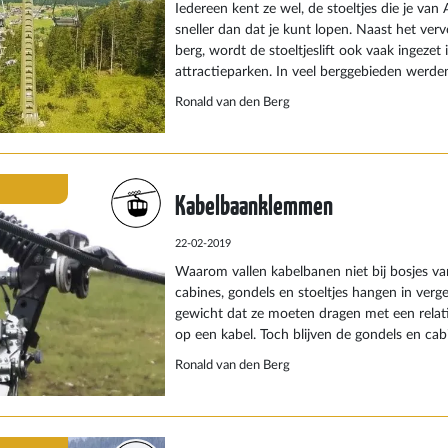
Iedereen kent ze wel, de stoeltjes die je van
sneller dan dat je kunt lopen. Naast het ver
berg, wordt de stoeltjeslift ook vaak ingezet 
attractieparken. In veel berggebieden werden
instantie veel stoeltjesliften gebouwd, omdat 
Ronald van den Berg
goedkoper is dan een echte grote kabelbaan
worden er eigenlijk alleen nog maar nieuwe st
gebouwd in skigebieden, om van onderaan d
boven te kunnen gaan. Het vervoer naar de 
Kabelbaanklemmen
meeste gevallen met een gondelbaan of pen
22-02-2019
Waarom vallen kabelbanen niet bij bosjes va
cabines, gondels en stoeltjes hangen in verge
gewicht dat ze moeten dragen met een relati
op een kabel. Toch blijven de gondels en cab
juiste plaats hangen zonder dat ze over de 
Ronald van den Berg
schuiven.