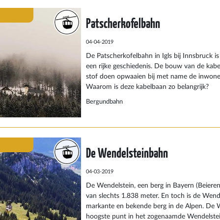
aan de rust. Het lijkt misschien wel een bee
Patscherkofelbahn
avontuurlijk om in je eentje in een stoeltjesli
is de ervaring meer dan waard.
04-04-2019
De Patscherkofelbahn in Igls bij Innsbruck i
een rijke geschiedenis. De bouw van de kabe
stof doen opwaaien bij met name de inwone
Waarom is deze kabelbaan zo belangrijk?
Bergundbahn
De Wendelsteinbahn
04-03-2019
De Wendelstein, een berg in Bayern (Beiere
van slechts 1.838 meter. En toch is de Wend
markante en bekende berg in de Alpen. De W
hoogste punt in het zogenaamde Wendelstei