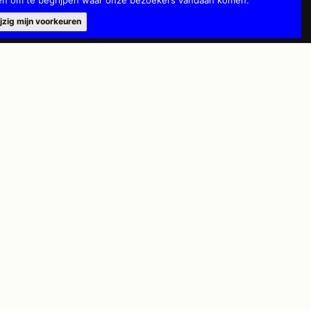
 en om te begrijpen waar onze bezoekers vandaan komen.
uwd. Naast de oude
 wordt half
jzig mijn voorkeuren
op dezelfde plaats.
n
pkabelbaan hangt
 stoeltje niet goed
osschieten en naar
 Dat mag beslist
raan de kabelbanen
et met 100km per
 een vaste klem zou
bleem gaan
ichthouders en ook
rvoer erg goed