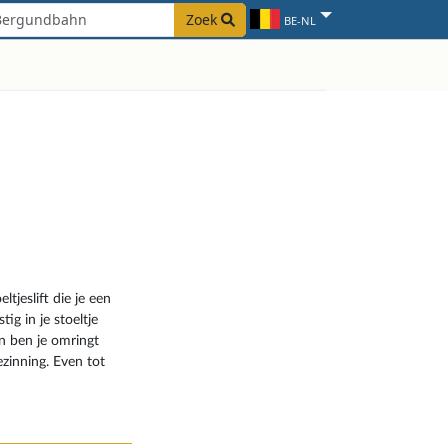
Zoek
BE-NL
ltjeslift die je een
tig in je stoeltje
n ben je omringt
zinning. Even tot
eving. Vandaag de
 maar niet in
ostalgische ervaring
an jezelf overgeven