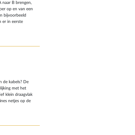
 A naar B brengen,
voer op en van een
in bijvoorbeeld
 er in eerste
een stoeltjeslift
. Tegenwoordig
oeltjesliften
e piste weer naar
top gebeurt in de
delkabelbaan.
n de kabels? De
lijking met het
ef klein draagvlak
ines netjes op de
kabel heen en weer