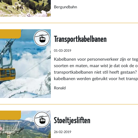
bovenop de Wendelstein heb je een geweldig 
Bergundbahn
Bayerische land en het nabijgelegen Tirol.
Transportkabelbanen
01-03-2019
Kabelbanen voor personenverkeer zijn er teg
soorten en maten, maar wist je dat ook de o
transportkabelbanen niet stil heeft gestaan? 
kabelbanen werden gebruikt voor het transp
Of het dan ging om het transport van een a
Ronald
een vallei of om het transport van producten
boven in de bergen; transportkabelbanen h
geleverd. Omdat vooral de mijnbouw steeds m
deze kabelbanen steeds minder nodig. Waar m
Stoeltjesliften
transportkabelbanen omgebouwd naar varian
kunnen worden voor personenverkeer. Ande
afgebroken.
26-02-2019