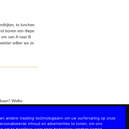
ntbijten, te lunchen
end boven een diepe
l om van A naar B
winter willen we zo
r naar beneden te
unctioneel. Maar
dige uitzicht? Een
eeft je fantastische
uit de lucht.
lbaan? Welke
baan in gebruik
een kabelbaan
 en andere tracking-technologieà«n om uw surfervaring op onze
emaal niets en een
ersonaliseerde inhoud en advertenties te tonen, om ons
aaninstallatie. In