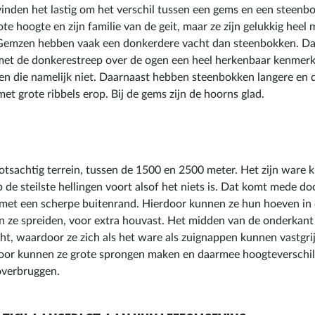
den het lastig om het verschil tussen een gems en een steenbok
te hoogte en zijn familie van de geit, maar ze zijn gelukkig heel m
 Gemzen hebben vaak een donkerdere vacht dan steenbokken. Daar
 met de donkerestreep over de ogen een heel herkenbaar kenmer
n die namelijk niet. Daarnaast hebben steenbokken langere en 
et grote ribbels erop. Bij de gems zijn de hoorns glad.
tsachtig terrein, tussen de 1500 en 2500 meter. Het zijn ware 
de steilste hellingen voort alsof het niets is. Dat komt mede do
 met een scherpe buitenrand. Hierdoor kunnen ze hun hoeven in 
en ze spreiden, voor extra houvast. Het midden van de onderkan
cht, waardoor ze zich als het ware als zuignappen kunnen vastgri
oor kunnen ze grote sprongen maken en daarmee hoogteverschil
 overbruggen.