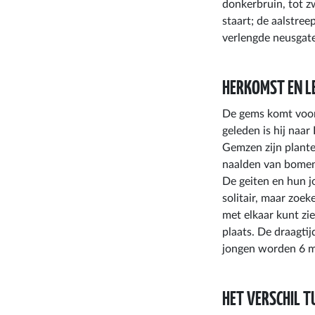
donkerbruin, tot z
staart; de aalstre
verlengde neusgat
HERKOMST EN L
De gems komt voort
geleden is hij naa
Gemzen zijn plante
naalden van bomen
De geiten en hun j
solitair, maar zoe
met elkaar kunt z
plaats. De draagti
jongen worden 6 ma
HET VERSCHIL T