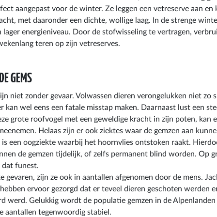
fect aangepast voor de winter. Ze leggen een vetreserve aan en 
acht, met daaronder een dichte, wollige laag. In de strenge winte
 lager energieniveau. Door de stofwisseling te vertragen, verbrui
 wekenlang teren op zijn vetreserves.
DE GEMS
ijn niet zonder gevaar. Volwassen dieren verongelukken niet zo 
er kan wel eens een fatale misstap maken. Daarnaast lust een s
ze grote roofvogel met een geweldige kracht in zijn poten, kan 
meenemen. Helaas zijn er ook ziektes waar de gemzen aan kunnen
 is een oogziekte waarbij het hoornvlies ontstoken raakt. Hierd
nnen de gemzen tijdelijk, of zelfs permanent blind worden. Op g
s dat funest.
ke gevaren, zijn ze ook in aantallen afgenomen door de mens. Ja
g hebben ervoor gezorgd dat er teveel dieren geschoten werden e
rd werd. Gelukkig wordt de populatie gemzen in de Alpenlanden
e aantallen tegenwoordig stabiel.