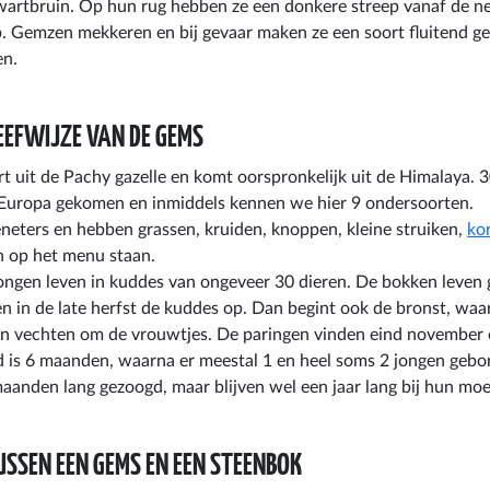
wartbruin. Op hun rug hebben ze een donkere streep vanaf de ne
ep. Gemzen mekkeren en bij gevaar maken ze een soort fluitend g
en.
EEFWIJZE VAN DE GEMS
 uit de Pachy gazelle en komt oorspronkelijk uit de Himalaya. 3
r Europa gekomen en inmiddels kennen we hier 9 ondersoorten.
neters en hebben grassen, kruiden, knoppen, kleine struiken,
ko
 op het menu staan.
ongen leven in kuddes van ongeveer 30 dieren. De bokken leven 
ken in de late herfst de kuddes op. Dan begint ook de bronst, waa
ien vechten om de vrouwtjes. De paringen vinden eind november
jd is 6 maanden, waarna er meestal 1 en heel soms 2 jongen geb
anden lang gezoogd, maar blijven wel een jaar lang bij hun mo
USSEN EEN GEMS EN EEN STEENBOK