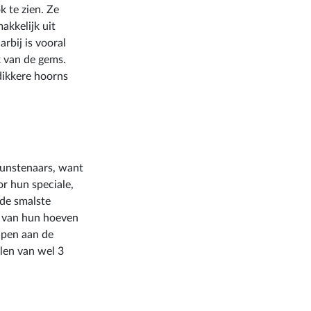
 te zien. Ze
akkelijk uit
bij is vooral
k van de gems.
dikkere hoorns
kunstenaars, want
or hun speciale,
de smalste
t van hun hoeven
jpen aan de
len van wel 3