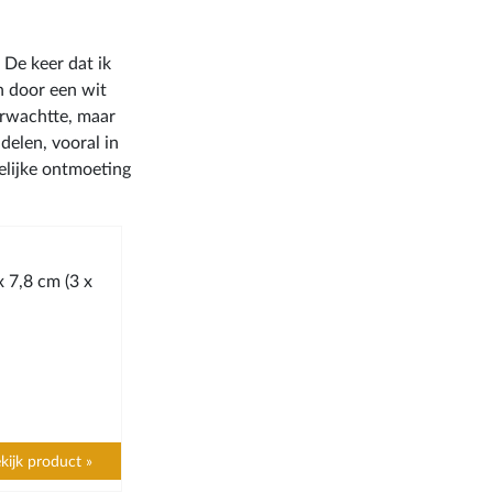
 De keer dat ik
n door een wit
erwachtte, maar
delen, vooral in
telijke ontmoeting
7,8 cm (3 x
kijk product »