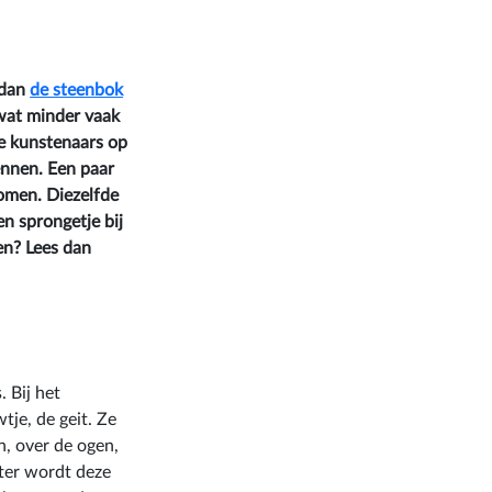
 dan
de steenbok
 wat minder vaak
re kunstenaars op
ennen. Een paar
bomen. Diezelfde
n sprongetje bij
en? Lees dan
. Bij het
tje, de geit. Ze
n, over de ogen,
nter wordt deze