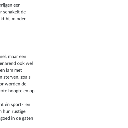
krijgen een
r schakelt de
kt hij minder
snel, maar een
teenarend ook wel
een lam met
 sterven, zoals
oor worden de
rote hoogte en op
cht én sport- en
n hun rustige
 goed in de gaten