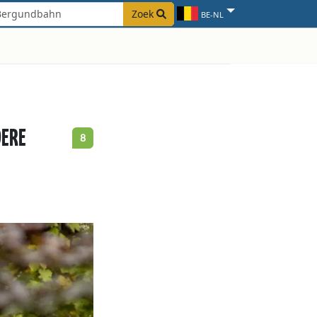
Zoek
BE-NL
DERE
8