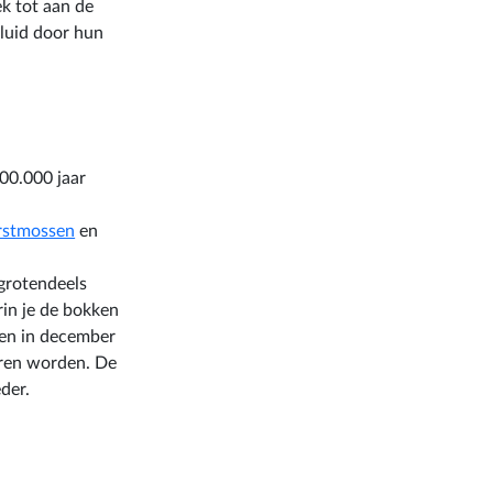
k tot aan de
eluid door hun
00.000 jaar
rstmossen
en
grotendeels
rin je de bokken
 en in december
oren worden. De
eder.