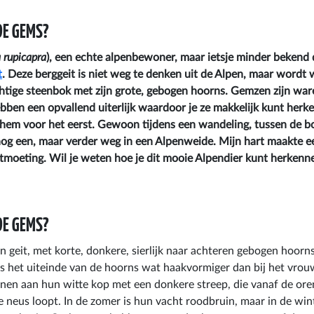
DE GEMS?
 rupicapra
), een echte alpenbewoner, maar ietsje minder bekend
t
. Deze berggeit is niet weg te denken uit de Alpen, maar wordt
htige steenbok met zijn grote, gebogen hoorns. Gemzen zijn wa
bben een opvallend uiterlijk waardoor je ze makkelijk kunt herk
k hem voor het eerst. Gewoon tijdens een wandeling, tussen de 
 nog een, maar verder weg in een Alpenweide. Mijn hart maakte ee
tmoeting. Wil je weten hoe je dit mooie Alpendier kunt herkenn
DE GEMS?
n geit, met korte, donkere, sierlijk naar achteren gebogen hoorns
is het uiteinde van de hoorns wat haakvormiger dan bij het vrouw
nnen aan hun witte kop met een donkere streep, die vanaf de ore
e neus loopt. In de zomer is hun vacht roodbruin, maar in de wi