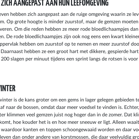
 ZICH AANGEPAST AAN HUN LEEFOMGEVING
even hebben zich aangepast aan de ruige omgeving waarin ze le
am. Op grote hoogte is minder zuurstof, maar de gemzen moeten 
everen. Om die reden hebben ze meer rode bloedlichaampjes dan
ven. De rode bloedlichaampjes zijn ook nog eens een kwart kleiner,
 oppervlak hebben om zuurstof op te nemen en meer zuurstof do
Daarnaast hebben ze een groot hart met dikkere, gespierde har
 200 slagen per minuut tijdens een sprint langs de rotsen is voo
WINTER
 winter is de kans groter om een gems in lager gelegen gebieden 
af naar de bossen, omdat daar meer voedsel te vinden is. Echter,
ter klimmen veel gemzen juist nog hoger dan in de zomer. Dat klin
komt, hoe kouder het is en hoe meer sneeuw er ligt. Alleen waait
, waardoor kanten en toppen schoongewaaid worden en daar voed
 leven dan onder andere van korstmossen, die daar veelvuldig gr