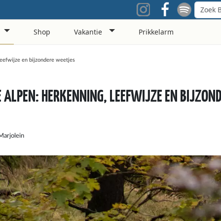
Shop
Vakantie
Prikkelarm
eefwijze en bijzondere weetjes
E ALPEN: HERKENNING, LEEFWIJZE EN BIJZON
Marjolein