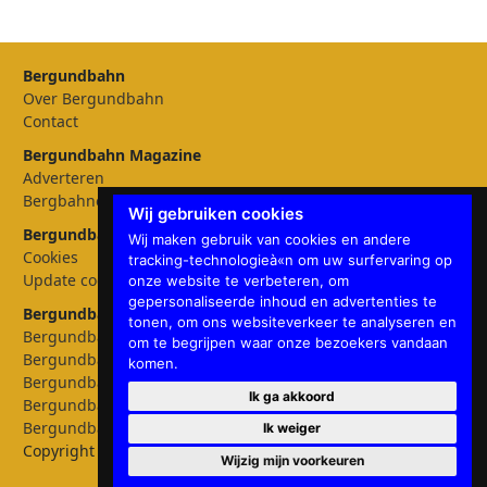
Bergundbahn
Over Bergundbahn
Contact
Bergundbahn Magazine
Adverteren
Bergbahnen
Wij gebruiken cookies
Bergundbahn Instellingen
Wij maken gebruik van cookies en andere
Cookies
tracking-technologieà«n om uw surfervaring op
Update cookies preferences
onze website te verbeteren, om
gepersonaliseerde inhoud en advertenties te
Bergundbahn talen
tonen, om ons websiteverkeer te analyseren en
Bergundbahn Deutschland
om te begrijpen waar onze bezoekers vandaan
Bergundbahn Österreich
komen.
Bergundbahn Nederland
Ik ga akkoord
Bergundbahn België
Bergundbahn English
Ik weiger
Copyright © 2026 Bergundbahn
Wijzig mijn voorkeuren
✕