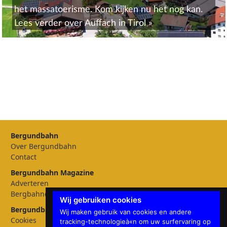
het massatoerisme. Kom kijken nu het nog kan.
Lees verder over
Auffach in Tirol
»
Bergundbahn
Over Bergundbahn
Contact
Bergundbahn Magazine
Adverteren
Bergbahnen
Wij gebruiken cookies
Bergundbahn Instellingen
Wij maken gebruik van cookies en andere
Cookies
tracking-technologieà«n om uw surfervaring op