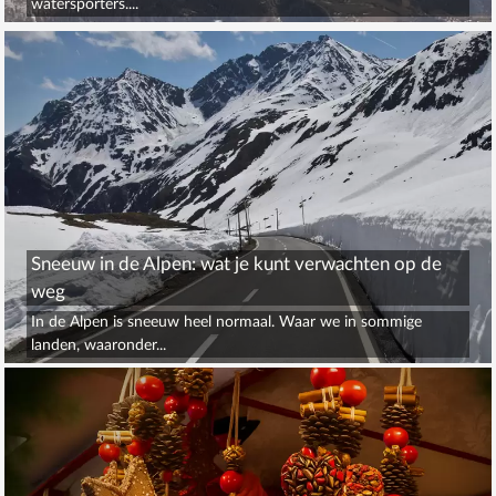
watersporters....
Sneeuw in de Alpen: wat je kunt verwachten op de
weg
In de Alpen is sneeuw heel normaal. Waar we in sommige
landen, waaronder...