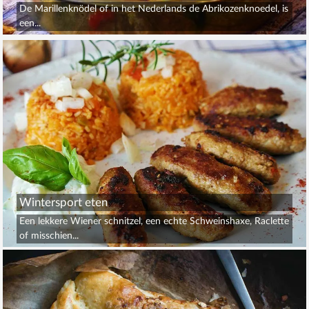
De Marillenknödel of in het Nederlands de Abrikozenknoedel, is
een...
Wintersport eten
Een lekkere Wiener schnitzel, een echte Schweinshaxe, Raclette
of misschien...