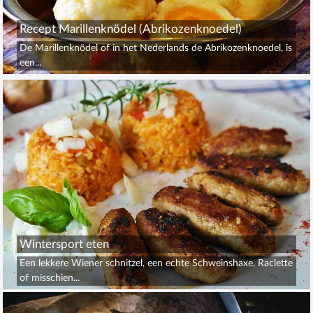
Recept Marillenknödel (Abrikozenknoedel)
De Marillenknödel of in het Nederlands de Abrikozenknoedel, is
een...
Wintersport eten
Een lekkere Wiener schnitzel, een echte Schweinshaxe, Raclette
of misschien...