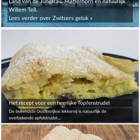
Land van de Jungfrau, Matterhorn en natuurlijk
Willem Tell.
Lees verder over
Zwitsers geluk
»
Het recept voor een heerlijke Topfenstrudel
De bekendste Oostenrijkse lekkernij is natuurlijk de
overbekende apfelstrudel....