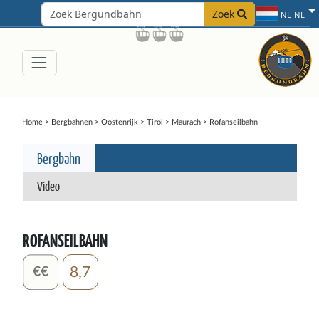
Zoek
NL-NL
Home
>
Bergbahnen
>
Oostenrijk
>
Tirol
>
Maurach
>
Rofanseilbahn
Bergbahn
Video
ROFANSEILBAHN
8,7