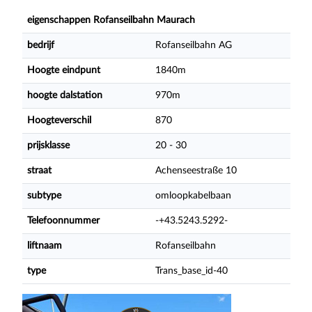
eigenschappen Rofanseilbahn Maurach
bedrijf
Rofanseilbahn AG
Hoogte eindpunt
1840m
hoogte dalstation
970m
Hoogteverschil
870
prijsklasse
20 - 30
straat
Achenseestraße 10
subtype
omloopkabelbaan
Telefoonnummer
-+43.5243.5292-
liftnaam
Rofanseilbahn
type
Trans_base_id-40