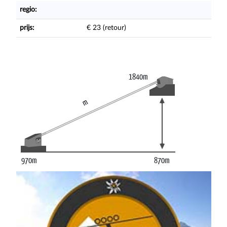
regio:
prijs:
€ 23 (retour)
1840m
m
970m
870m