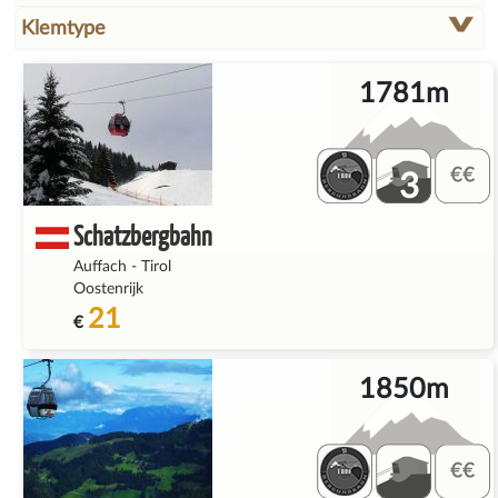
Klemtype
1781m
3
Schatzbergbahn
Auffach
-
Tirol
Oostenrijk
21
€
1850m