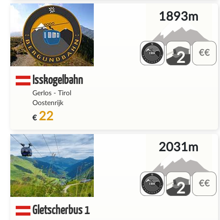
1893m
2
Isskogelbahn
Gerlos
-
Tirol
Oostenrijk
22
€
2031m
2
Gletscherbus 1