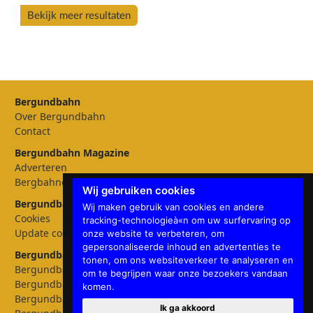
Bekijk meer resultaten
Bergundbahn
Over Bergundbahn
Contact
Bergundbahn Magazine
Adverteren
Bergbahnen
Wij gebruiken cookies
Bergundbahn Instellingen
Wij maken gebruik van cookies en andere
Cookies
tracking-technologieà«n om uw surfervaring op
Update cookies preferences
onze website te verbeteren, om
gepersonaliseerde inhoud en advertenties te
Bergundbahn talen
tonen, om ons websiteverkeer te analyseren en
Bergundbahn Deutschland
om te begrijpen waar onze bezoekers vandaan
Bergundbahn Österreich
komen.
Bergundbahn Nederland
Ik ga akkoord