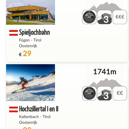
3
Spieljochbahn
Fügen
-
Tirol
Oostenrijk
29
€
1741m
3
Hochzillertal I en II
Kaltenbach
-
Tirol
Oostenrijk