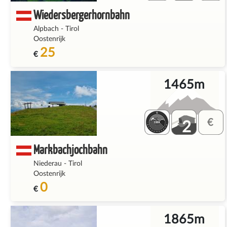
Wiedersbergerhornbahn
Alpbach
-
Tirol
Oostenrijk
25
€
1465m
2
Markbachjochbahn
Niederau
-
Tirol
Oostenrijk
0
€
1865m