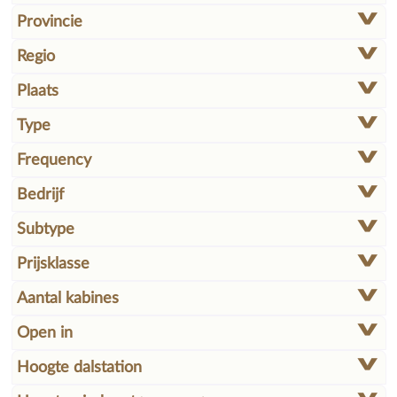
Provincie
Regio
Plaats
Type
Frequency
Bedrijf
Subtype
Prijsklasse
Aantal kabines
Zoek
Open in
Kabelbanen in de buurt »
radius:
km
Hoogte dalstation