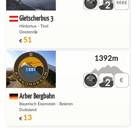
2
Gletscherbus 3
Hintertux
-
Tirol
Oostenrijk
51
€
1392m
2
Arber Bergbahn
Bayerisch Eisenstein
-
Beieren
Duitsland
13
€