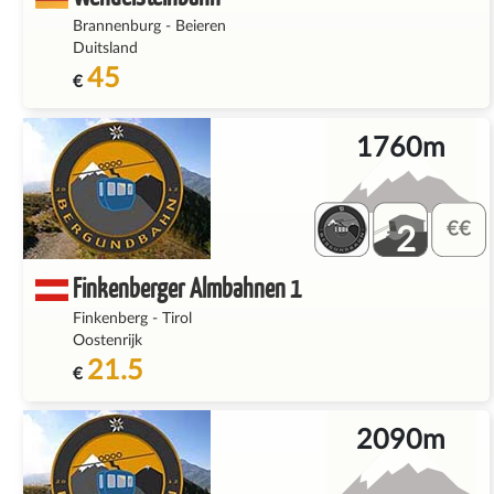
Brannenburg
-
Beieren
Duitsland
45
€
1760m
2
Finkenberger Almbahnen 1
Finkenberg
-
Tirol
Oostenrijk
21.5
€
2090m