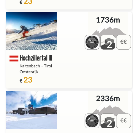
23
€
1736m
2
Hochzillertal III
Kaltenbach
-
Tirol
Oostenrijk
23
€
2336m
2