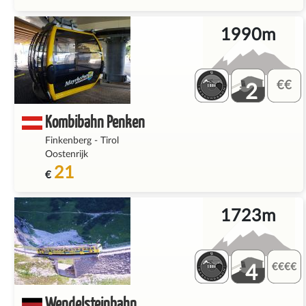
1990m
2
Kombibahn Penken
Finkenberg
-
Tirol
Oostenrijk
21
€
1723m
4
Wendelsteinbahn