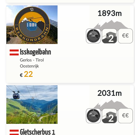
1893m
2
Isskogelbahn
Gerlos
-
Tirol
Oostenrijk
22
€
2031m
2
Gletscherbus 1