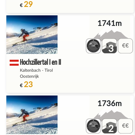
29
€
1741m
3
Hochzillertal I en II
Kaltenbach
-
Tirol
Oostenrijk
23
€
1736m
2