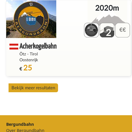
2020m
2
Acherkogelbahn
Ötz
-
Tirol
Oostenrijk
25
€
Bekijk meer resultaten
Bergundbahn
Over Bergundbahn