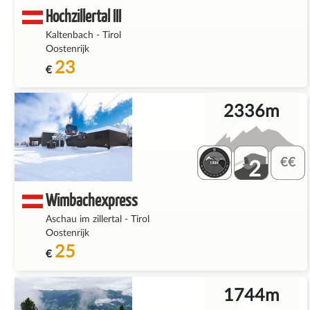
Hochzillertal III
Kaltenbach
-
Tirol
Oostenrijk
23
€
2336m
2
Wimbachexpress
Aschau im zillertal
-
Tirol
Oostenrijk
25
€
1744m