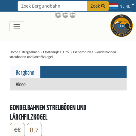
Zoek
NL-NL
Home
>
Bergbahnen
>
Oostenrijk
>
Tirol
>
Fieberbrunn
>
Gondelbahnen
streuboden und larchfilzkogel
Bergbahn
Video
GONDELBAHNEN STREUBÖDEN UND
LÄRCHFILZKOGEL
8,7