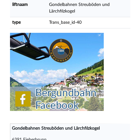
liftnaam
Gondelbahnen Streuböden und
Lärchfilzkogel
type
Trans_base_id-40
Gondelbahnen Streuböden und Lärchfilzkogel
6391 Fieberbrunn