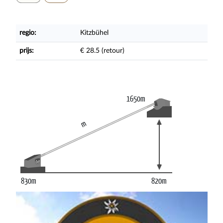
regio:
Kitzbühel
prijs:
€ 28.5 (retour)
1650m
m
830m
820m