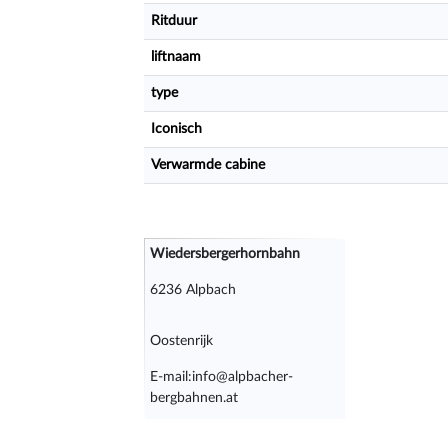
Ritduur
liftnaam
type
Iconisch
Verwarmde cabine
Wiedersbergerhornbahn
6236 Alpbach
Oostenrijk
E-mail:info@alpbacher-
bergbahnen.at