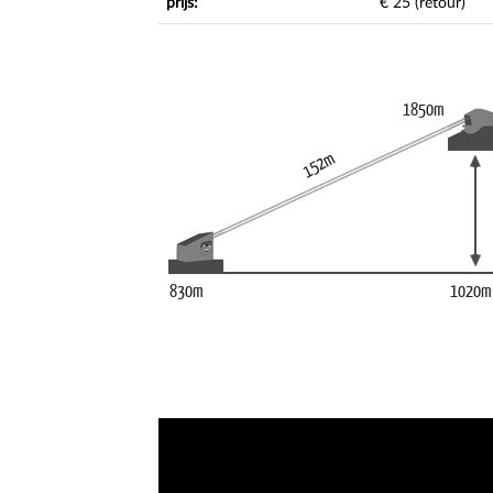
prijs:
€ 25 (retour)
1850m
152m
830m
1020m