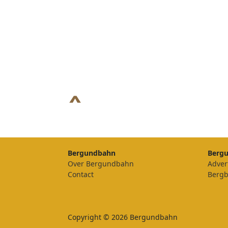
Bergundbahn
Berg
Over Bergundbahn
Adver
Contact
Berg
Copyright © 2026 Bergundbahn