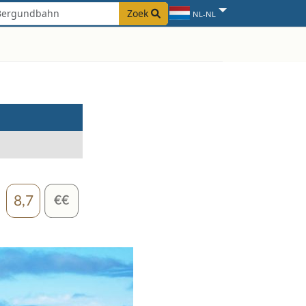
Zoek
NL-NL
8,7