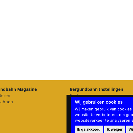
undbahn Magazine
Bergundbahn Instellingen
teren
Cookies
bahnen
Update cookies preferences
Wij gebruiken cookies
Wij maken gebruik van cookies
website te verbeteren, om gep
websiteverkeer te analyseren
Ik ga akkoord
Ik weiger
Wi