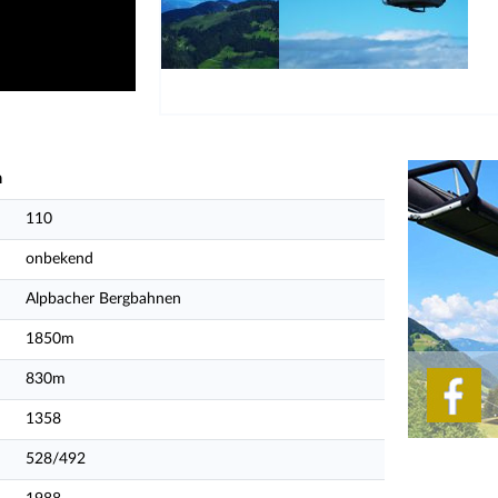
h
110
onbekend
Alpbacher Bergbahnen
1850m
830m
1358
528/492