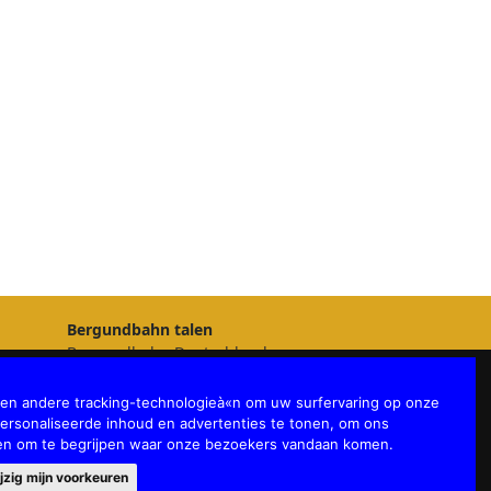
Bergundbahn talen
Bergundbahn Deutschland
Bergundbahn Österreich
Bergundbahn Nederland
 en andere tracking-technologieà«n om uw surfervaring op onze
Bergundbahn België
ersonaliseerde inhoud en advertenties te tonen, om ons
Bergundbahn English
 en om te begrijpen waar onze bezoekers vandaan komen.
jzig mijn voorkeuren