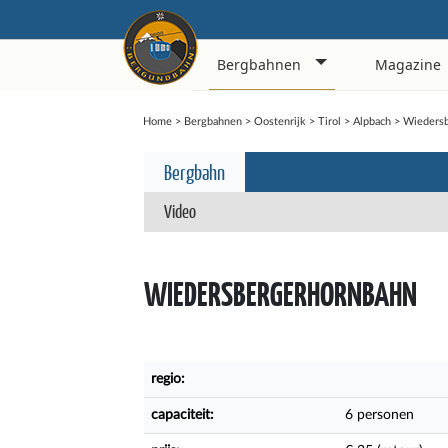
Bergbahnen
Magazine
Home
>
Bergbahnen
>
Oostenrijk
>
Tirol
>
Alpbach
>
Wiedersb
Bergbahn
Video
WIEDERSBERGERHORNBAHN
regio:
capaciteit:
6 personen