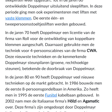
sleepliften weer opgestart. Tot in de jaren 60
ontwikkelde Doppelmayr uitsluitend sleepliften. In deze
periode ging men ook experimenteren met liften met
vaste klemmen
. De eerste één- en
tweepersoonsstoeltjesliften werden gebouwd.
In de jaren 70 heeft Doppelmayr een licentie van de
firma van Roll voor de ontwikkeling van koppelbare
klemmen aangeschaft. Daarnaast gebruikte men de
techniek voor 4-persoonscabines van de firma
CWA
.
Deze nieuwste technieken en de kenmerkende
Doppelmayr steunpilaren (groene, rechthoekige
steunen), betekende de doorbraak van Doppelmayr.
In de jaren 80 en 90 heeft Doppelmayr veel nieuwe
technieken op de markt gebracht. In 1986 bouwde men
de eerste 8-persoonsgondelbaan in Amerika. Zo heeft
men in 1995 de eerste
Funitel
kabelbaan gebouwd. In
2002 nam men de Italiaanse firma’s
Hölzl
en
Agamatic
over. Deze firma’s zijn omgedoopt door Doppelmayr