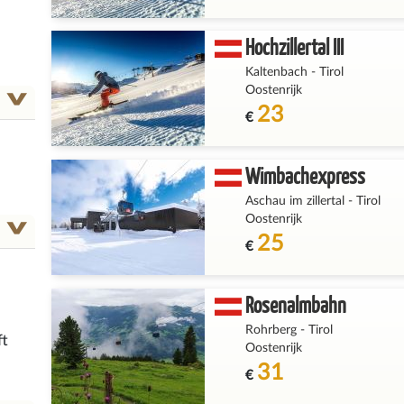
Hochzillertal III
Kaltenbach
-
Tirol
Oostenrijk
23
€
Wimbachexpress
Aschau im zillertal
-
Tirol
Oostenrijk
25
€
Rosenalmbahn
Rohrberg
-
Tirol
ft
Oostenrijk
31
€