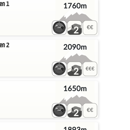
en 1
1760m
2
en 2
2090m
2
1650m
2