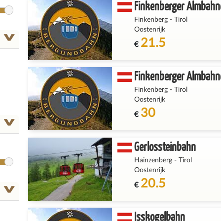
Finkenberger Almbahn
Finkenberg
-
Tirol
Oostenrijk
21.5
€
Finkenberger Almbahn
Finkenberg
-
Tirol
Oostenrijk
30
€
Gerlossteinbahn
Hainzenberg
-
Tirol
Oostenrijk
20.5
€
Isskogelbahn