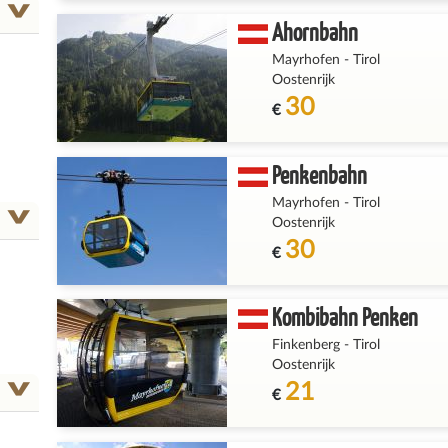
Ahornbahn
Mayrhofen
-
Tirol
Oostenrijk
30
€
H &
Penkenbahn
Mayrhofen
-
Tirol
Oostenrijk
30
€
(2)
Kombibahn Penken
Finkenberg
-
Tirol
Co
Oostenrijk
21
€