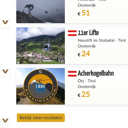
Oostenrijk
51
€
11er Lifte
Neustift im Stubaital
-
Tirol
Oostenrijk
24
€
Acherkogelbahn
Ötz
-
Tirol
Oostenrijk
25
€
Bekijk meer resultaten