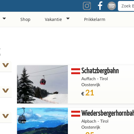
Shop
Vakantie
Prikkelarm
K
Schatzbergbahn
Auffach
-
Tirol
Oostenrijk
21
€
Wiedersbergerhornba
Alpbach
-
Tirol
Oostenrijk