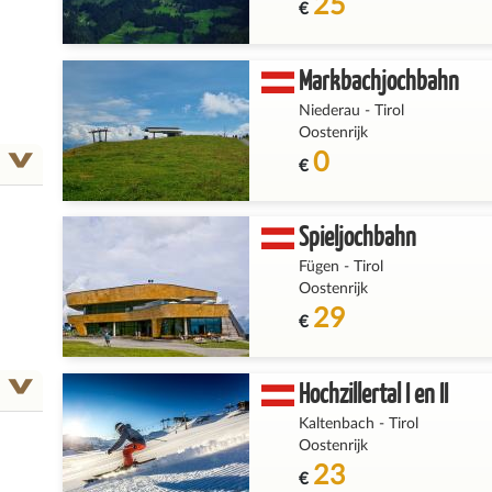
25
€
Markbachjochbahn
Niederau
-
Tirol
Oostenrijk
0
€
Spieljochbahn
Fügen
-
Tirol
Oostenrijk
29
€
Hochzillertal I en II
Kaltenbach
-
Tirol
Oostenrijk
23
€