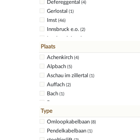
Defereggental
(4)
Gerlostal
(1)
Imst
(46)
Innsbruck e.o.
(2)
Innsbruck Land
(24)
Plaats
Innsbruck Stadt
(18)
Kaiserwinkl
Achenkirch
(1)
(4)
Kaunertal
Alpbach
(1)
(5)
Kitzbuhel-Kirchberg
Aschau im zillertal
(4)
(1)
Kitzbühel
Auffach
(47)
(2)
Kufstein
Bach
(18)
(1)
Serfaus/Fiss/Ladis
Berwang
(2)
(5)
Type
Landeck
Biberwier
(88)
(3)
Lechtal
Bichlbach
(1)
Omloopkabelbaan
(1)
(8)
Lienz
Brixen im Thale
(16)
Pendelkabelbaan
(6)
(1)
Reutte
Ehenbichl
(28)
stoeltjeslift
(2)