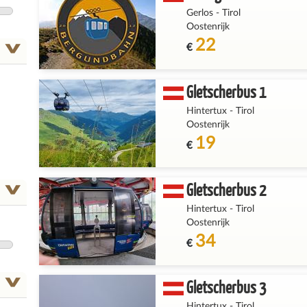
Gerlos
-
Tirol
Oostenrijk
22
€
Gletscherbus 1
(1)
Hintertux
-
Tirol
Oostenrijk
19
€
Gletscherbus 2
Hintertux
-
Tirol
Oostenrijk
34
€
(1)
Gletscherbus 3
Hintertux
-
Tirol