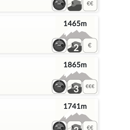
1465m
2
1865m
3
1741m