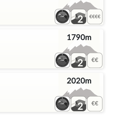
2
1790m
2
2020m
2