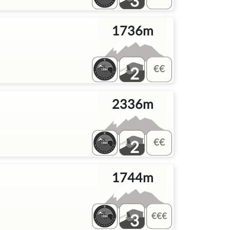
3
1736m
2
2336m
2
1744m
3