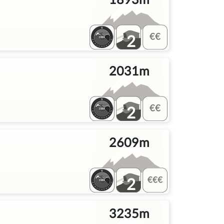
1893m
2
2031m
2
2609m
2
3235m