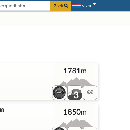
Zoek
NL-NL
1781m
3
hn
1850m