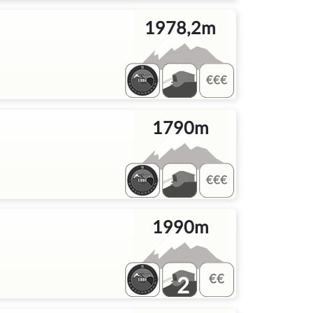
1978,2m
1790m
1990m
2