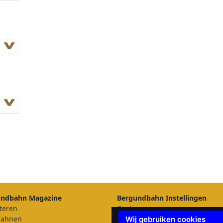
undbahn Magazine
Bergundbahn Instellingen
teren
Cookies
bahnen
Update cookies preferences
Wij gebruiken cookies