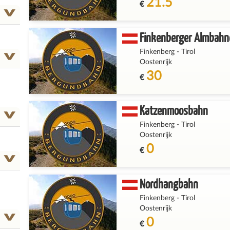
21.5
€
Finkenberger Almbahn
Finkenberg
-
Tirol
Oostenrijk
30
€
Katzenmoosbahn
Finkenberg
-
Tirol
Oostenrijk
0
€
Nordhangbahn
Finkenberg
-
Tirol
Oostenrijk
0
€