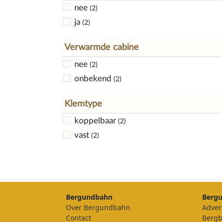
nee
(2)
ja
(2)
Verwarmde cabine
nee
(2)
onbekend
(2)
Klemtype
koppelbaar
(2)
vast
(2)
Bergundbahn
Berg
Over Bergundbahn
Adver
Contact
Berg