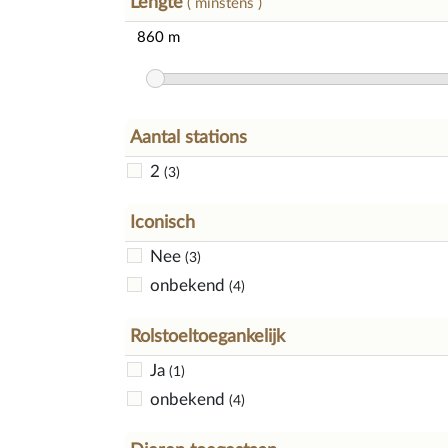
Lengte
( minstens )
Aantal stations
2
(3)
Iconisch
Nee
(3)
onbekend
(4)
Rolstoeltoegankelijk
Ja
(1)
onbekend
(4)