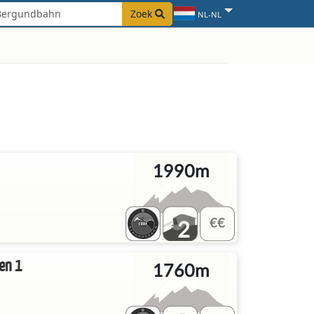
Zoek
NL-NL
1990m
2
en 1
1760m