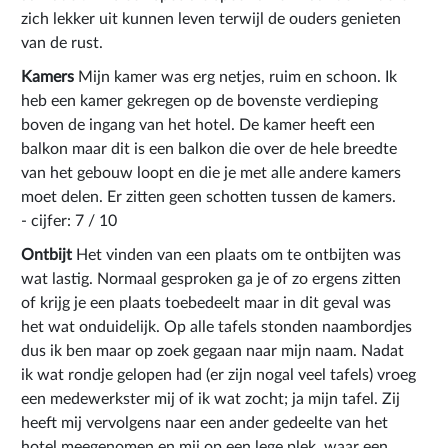
zich lekker uit kunnen leven terwijl de ouders genieten
van de rust.
Kamers
Mijn kamer was erg netjes, ruim en schoon. Ik
heb een kamer gekregen op de bovenste verdieping
boven de ingang van het hotel. De kamer heeft een
balkon maar dit is een balkon die over de hele breedte
van het gebouw loopt en die je met alle andere kamers
moet delen. Er zitten geen schotten tussen de kamers.
- cijfer: 7 / 10
Ontbijt
Het vinden van een plaats om te ontbijten was
wat lastig. Normaal gesproken ga je of zo ergens zitten
of krijg je een plaats toebedeelt maar in dit geval was
het wat onduidelijk. Op alle tafels stonden naambordjes
dus ik ben maar op zoek gegaan naar mijn naam. Nadat
ik wat rondje gelopen had (er zijn nogal veel tafels) vroeg
een medewerkster mij of ik wat zocht; ja mijn tafel. Zij
heeft mij vervolgens naar een ander gedeelte van het
hotel meegenomen en mij op een lege plek, waar een