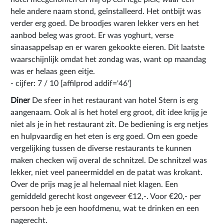
hele andere naam stond, geïnstalleerd. Het ontbijt was
verder erg goed. De broodjes waren lekker vers en het
aanbod beleg was groot. Er was yoghurt, verse
sinaasappelsap en er waren gekookte eieren. Dit laatste
waarschijnlijk omdat het zondag was, want op maandag
was er helaas geen eitje.
- cijfer: 7 / 10 [affilprod addif='46']
Diner
De sfeer in het restaurant van hotel Stern is erg
aangenaam. Ook al is het hotel erg groot, dit idee krijg je
niet als je in het restaurant zit. De bediening is erg netjes
en hulpvaardig en het eten is erg goed. Om een goede
vergelijking tussen de diverse restaurants te kunnen
maken checken wij overal de schnitzel. De schnitzel was
lekker, niet veel paneermiddel en de patat was krokant.
Over de prijs mag je al helemaal niet klagen. Een
gemiddeld gerecht kost ongeveer €12,-. Voor €20,- per
persoon heb je een hoofdmenu, wat te drinken en een
nagerecht.