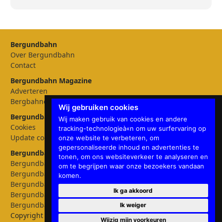
Bergundbahn
Over Bergundbahn
Contact
Bergundbahn Magazine
Adverteren
Bergbahnen
Wij gebruiken cookies
Bergundbahn Instellingen
Wij maken gebruik van cookies en andere
Cookies
tracking-technologieà«n om uw surfervaring op
Update cookies preferences
onze website te verbeteren, om
gepersonaliseerde inhoud en advertenties te
Bergundbahn talen
tonen, om ons websiteverkeer te analyseren en
Bergundbahn Deutschland
om te begrijpen waar onze bezoekers vandaan
Bergundbahn Österreich
komen.
Bergundbahn Nederland
Ik ga akkoord
Bergundbahn België
Bergundbahn English
Ik weiger
Copyright © 2026 Bergundbahn
Wijzig mijn voorkeuren