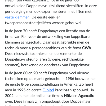
sleepliften weer opgestart. Tot in de jaren 60
ontwikkelde Doppelmayr uitsluitend sleepliften. In deze
periode ging men ook experimenteren met liften met
vaste klemmen
. De eerste één- en
tweepersoonsstoeltjesliften werden gebouwd.
In de jaren 70 heeft Doppelmayr een licentie van de
firma van Roll voor de ontwikkeling van koppelbare
klemmen aangeschaft. Daarnaast gebruikte men de
techniek voor 4-persoonscabines van de firma
CWA
.
Deze nieuwste technieken en de kenmerkende
Doppelmayr steunpilaren (groene, rechthoekige
steunen), betekende de doorbraak van Doppelmayr.
In de jaren 80 en 90 heeft Doppelmayr veel nieuwe
technieken op de markt gebracht. In 1986 bouwde men
de eerste 8-persoonsgondelbaan in Amerika. Zo heeft
men in 1995 de eerste
Funitel
kabelbaan gebouwd. In
2002 nam men de Italiaanse firma’s
Hölzl
en
Agamatic
over. Deze firma’s zijn omgedoopt door Doppelmayr