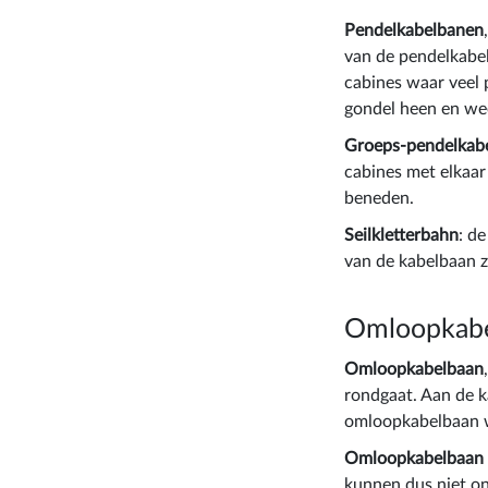
Pendelkabelbanen
van de pendelkabe
cabines waar veel p
gondel heen en wee
Groeps-pendelkab
cabines met elkaar
beneden.
Seilkletterbahn
: d
van de kabelbaan 
Omloopkab
Omloopkabelbaan
rondgaat. Aan de k
omloopkabelbaan 
Omloopkabelbaan 
kunnen dus niet o