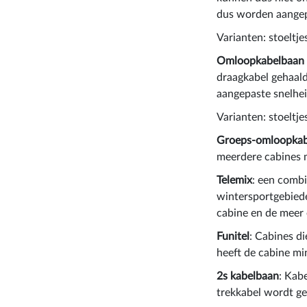
dus worden aangepa
Varianten: stoeltje
Omloopkabelbaan 
draagkabel gehaald
aangepaste snelhei
Varianten: stoeltje
Groeps-omloopkab
meerdere cabines m
Telemix
: een combi
wintersportgebiede
cabine en de meer e
Funitel
: Cabines di
heeft de cabine mi
2s kabelbaan
: Kab
trekkabel wordt ge