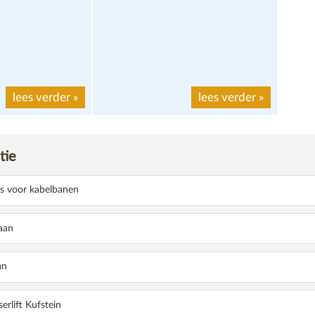
lees verder
»
lees verder
»
tie
s voor kabelbanen
aan
an
N
serlift Kufstein