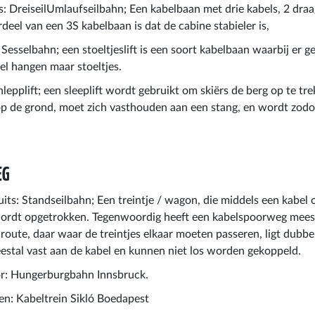
ts: DreiseilUmlaufseilbahn; Een kabelbaan met drie kabels, 2 dra
rdeel van een 3S kabelbaan is dat de cabine stabieler is,
: Sesselbahn; een stoeltjeslift is een soort kabelbaan waarbij er 
el hangen maar stoeltjes.
hlepplift; een sleeplift wordt gebruikt om skiërs de berg op te tr
 op de grond, moet zich vasthouden aan een stang, en wordt zod
EG
uits: Standseilbahn; Een treintje / wagon, die middels een kabel
 wordt opgetrokken. Tegenwoordig heeft een kabelspoorweg meest
route, daar waar de treintjes elkaar moeten passeren, ligt dubbe
eestal vast aan de kabel en kunnen niet los worden gekoppeld.
or: Hungerburgbahn Innsbruck.
en: Kabeltrein Sikló Boedapest