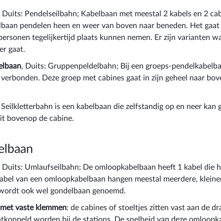
, Duits: Pendelseilbahn; Kabelbaan met meestal 2 kabels en 2 ca
lbaan pendelen heen en weer van boven naar beneden. Het gaat
ersonen tegelijkertijd plaats kunnen nemen. Er zijn varianten wa
r gaat.
elbaan
, Duits: Gruppenpeldelbahn; Bij een groeps-pendelkabelb
 verbonden. Deze groep met cabines gaat in zijn geheel naar bov
e Seilkletterbahn is een kabelbaan die zelfstandig op en neer kan
zit bovenop de cabine.
elbaan
, Duits: Umlaufseilbahn; De omloopkabelbaan heeft 1 kabel die 
abel van een omloopkabelbaan hangen meestal meerdere, kleiner
wordt ook wel gondelbaan genoemd.
met vaste klemmen
: de cabines of stoeltjes zitten vast aan de d
ntkoppeld worden bij de stations. De snelheid van deze omloop