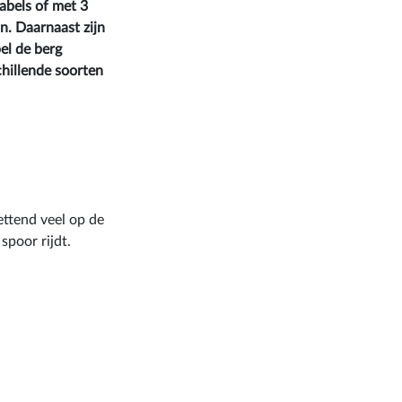
kabels of met 3
n. Daarnaast zijn
bel de berg
hillende soorten
zettend veel op de
 spoor rijdt.