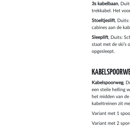
3s kabelbaan
, Dui
trekkabel. Het voo
Stoeltjeslift
, Duits
cabines aan de kab
Sleeplift
, Duits: Sc
staat met de ski’s
opgesleept.
KABELSPOORW
Kabelspoorweg
, D
een steile helling
het midden van de 
kabeltreinen zit m
Variant met 1 spo
Variant met 2 spor