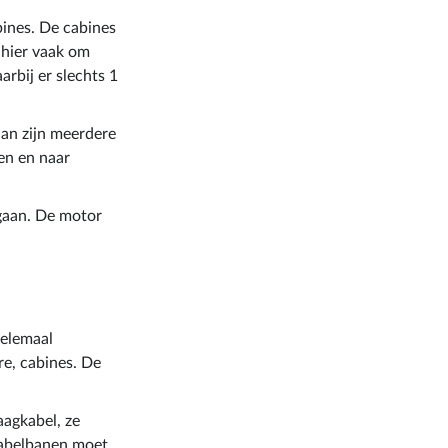
bines. De cabines
 hier vaak om
arbij er slechts 1
aan zijn meerdere
en en naar
 gaan. De motor
helemaal
e, cabines. De
raagkabel, ze
kabelbanen moet