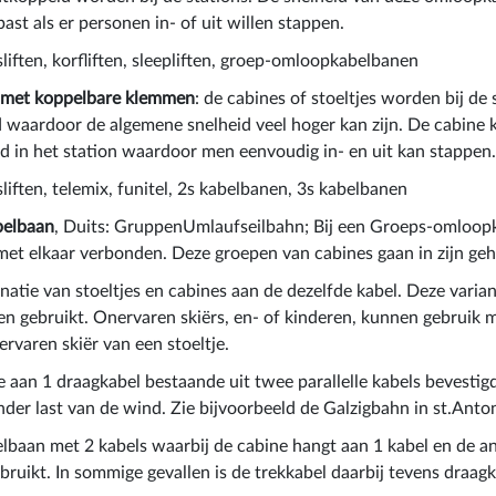
st als er personen in- of uit willen stappen.
sliften, korfliften, sleepliften, groep-omloopkabelbanen
met koppelbare klemmen
: de cabines of stoeltjes worden bij de
 waardoor de algemene snelheid veel hoger kan zijn. De cabine
d in het station waardoor men eenvoudig in- en uit kan stappen
sliften, telemix, funitel, 2s kabelbanen, 3s kabelbanen
elbaan
, Duits: GruppenUmlaufseilbahn; Bij een Groeps-omloopk
et elkaar verbonden. Deze groepen van cabines gaan in zijn geh
natie van stoeltjes en cabines aan de dezelfde kabel. Deze varian
n gebruikt. Onervaren skiërs, en- of kinderen, kunnen gebruik 
rvaren skiër van een stoeltje.
e aan 1 draagkabel bestaande uit twee parallelle kabels bevestigd
nder last van de wind. Zie bijvoorbeeld de Galzigbahn in st.Anto
elbaan met 2 kabels waarbij de cabine hangt aan 1 kabel en de an
bruikt. In sommige gevallen is de trekkabel daarbij tevens draagk