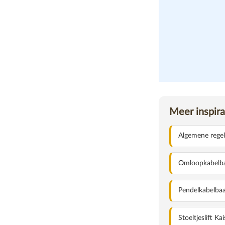
magazine
Meer inspira
Algemene regel
Omloopkabelb
Pendelkabelba
OMLOOPKABELBAA
Stoeltjeslift Kai