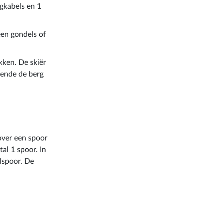
agkabels en 1
geen gondels of
ekken. De skiër
oende de berg
 over een spoor
al 1 spoor. In
lspoor. De