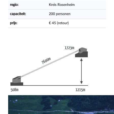
regio:
Kreis Rosenheim
capaciteit:
200 personen
prijs:
€ 45 (retour)
1723m
7600m
508m
1215m