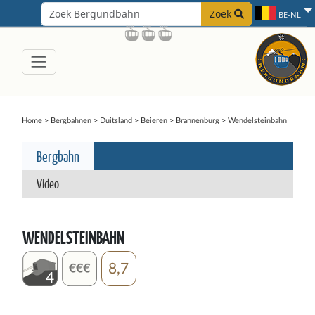
Zoek
BE-NL
Home
>
Bergbahnen
>
Duitsland
>
Beieren
>
Brannenburg
>
Wendelsteinbahn
Bergbahn
Video
WENDELSTEINBAHN
8,7
4