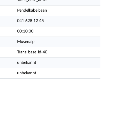
Trans_base_id-47
Pendelkabelbaan
041 628 12 45
00:10:00
Musenalp
Trans_base_id-40
unbekannt
unbekannt