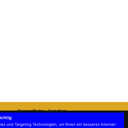
Bergundbahn - Sprachen
Bergundbahn Deutschland
ichtig
Bergundbahn Österreich
es und Targeting Technologien, um Ihnen ein besseres Internet-