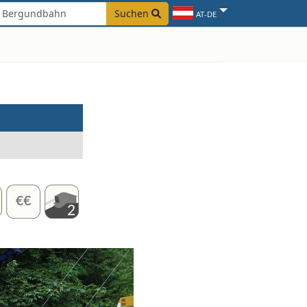
Suchen
AT-DE
2