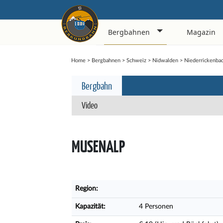
Bergbahnen
Magazin
Home
>
Bergbahnen
>
Schweiz
>
Nidwalden
>
Niederrickenba
Bergbahn
Video
MUSENALP
Region:
Kapazität:
4 Personen