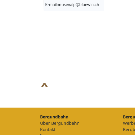
E-mail:musenalp@bluewin.ch
Bergundbahn
Berg
Über Bergundbahn
Werb
Kontakt
Berg