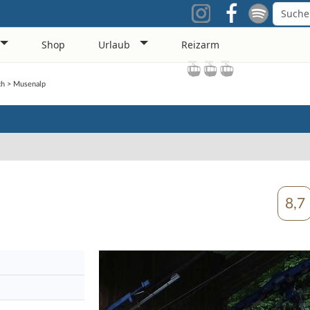
Shop
Urlaub
Reizarm
ch
>
Musenalp
8,7