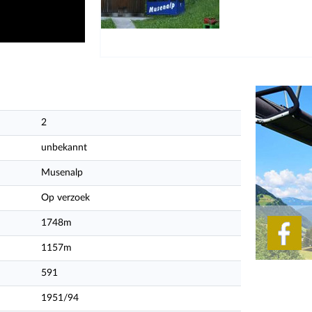
2
unbekannt
Musenalp
Op verzoek
1748m
1157m
591
1951/94