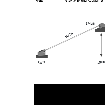
Preis:
€ 19 (Hin- und Rückfahrt)
1748m
1417m
1157m
591m