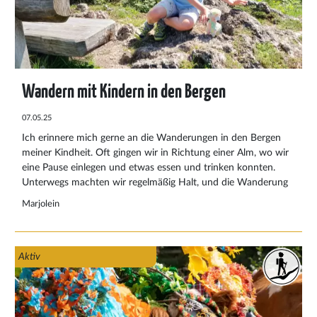
Wandern mit Kindern in den Bergen
07.05.25
Ich erinnere mich gerne an die Wanderungen in den Bergen
meiner Kindheit. Oft gingen wir in Richtung einer Alm, wo wir
eine Pause einlegen und etwas essen und trinken konnten.
Unterwegs machten wir regelmäßig Halt, und die Wanderung
fühlte sich wie ein echtes Abenteuer an. Besonders aufregend
Marjolein
war es, wenn wir einen Bach überqueren mussten und ich
versuchte, mit trockenen Füßen auf die andere Seite zu
kommen. Ich war fasziniert vom Blick in die Ferne und davon,
Aktiv
wie schnell wir an Höhe gewannen. Die Freude am Wandern
in den Bergen hat mich seither nie wieder losgelassen.Eine
Wanderung mit Kindern ist deshalb weit mehr als nur eine
sportliche Aktivität. Sie ist eine Entdeckungsreise voller
Staunen, Spaß und Naturerlebnis.