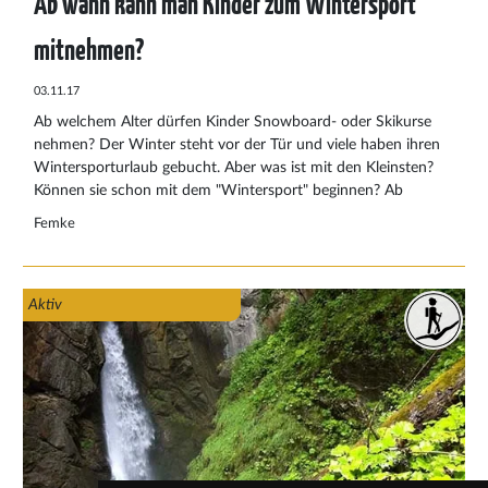
Ab wann kann man Kinder zum Wintersport
mitnehmen?
03.11.17
Ab welchem Alter dürfen Kinder Snowboard- oder Skikurse
nehmen? Der Winter steht vor der Tür und viele haben ihren
Wintersporturlaub gebucht. Aber was ist mit den Kleinsten?
Können sie schon mit dem "Wintersport" beginnen? Ab
welchem Alter können Kinder Ski oder Snowboard fahren? Oft
Femke
ist es eine Frage des Ausprobierens und ob Ihr Kind zeigt, ob
es ihm gefällt.
Aktiv