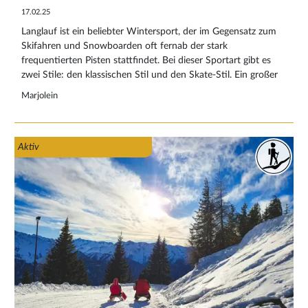
17.02.25
Langlauf ist ein beliebter Wintersport, der im Gegensatz zum
Skifahren und Snowboarden oft fernab der stark
frequentierten Pisten stattfindet. Bei dieser Sportart gibt es
zwei Stile: den klassischen Stil und den Skate-Stil. Ein großer
Vorteil beim Langlaufen ist, dass man nicht an den Skiliften
Marjolein
anstehen muss und die verschneite Landschaft in Ruhe
genießen kann. Damit ist es ideal für Wintersportler, die eine
Umgebung mit geringen Reizen genießen. Möchten Sie zum
Aktiv
ersten Mal Langlaufen und suchen Sie nützliche Informationen
zu Technik, Ausrüstung und Regeln auf der Loipe? Dann lesen
Sie schnell weiter!