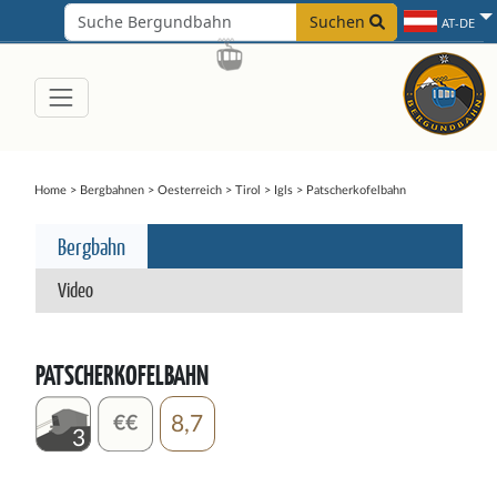
Suchen
AT-DE
Home
>
Bergbahnen
>
Oesterreich
>
Tirol
>
Igls
>
Patscherkofelbahn
Bergbahn
Video
PATSCHERKOFELBAHN
8,7
3