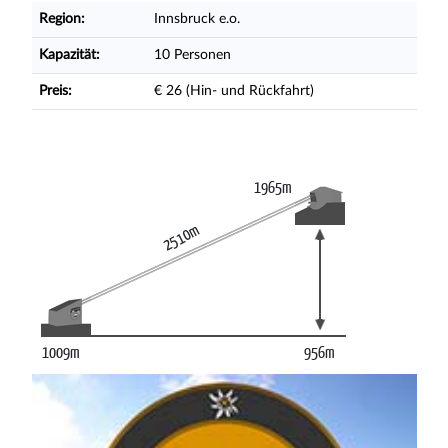
Region:
Innsbruck e.o.
Kapazität:
10 Personen
Preis:
€ 26 (Hin- und Rückfahrt)
1965m
2510m
1009m
956m