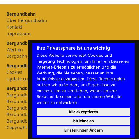
Bergundbahn
Über Bergundbahn
Kontakt
Impressum
Bergundbahn Magazin
Ihre Privatsphäre ist uns wichtig
Werben
Diese Website verwendet Cookies und
Bergbahnen
Targeting Technologien, um Ihnen ein besseres
Bergundbahn Einstellungen
Internet-Erlebnis zu ermöglichen und die
Cookies
Werbung, die Sie sehen, besser an Ihre
Update cookies preferences
Bedürfnisse anzupassen. Diese Technologien
nutzen wir außerdem, um Ergebnisse zu
Bergundbahn - Sprachen
messen, um zu verstehen, woher unsere
Bergundbahn Deutschland
Besucher kommen oder um unsere Website
Bergundbahn Österreich
weiter zu entwickeln.
Bergundbahn Nederland
Alle akzeptieren
Bergundbahn België
Bergundbahn English
Ich lehne ab
Copyright © 2026 Bergundbahn
Einstellungen Ändern