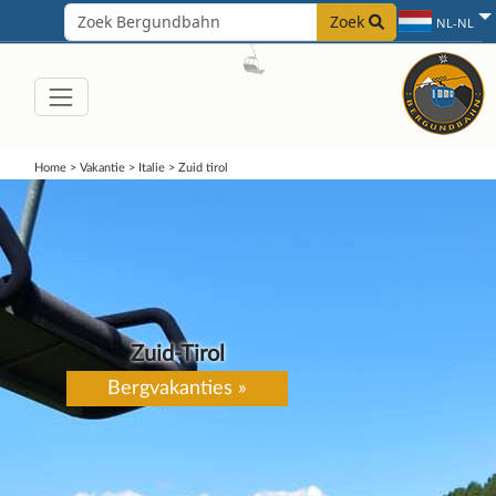
Zoek
NL-NL
Home
>
Vakantie
>
Italie
>
Zuid tirol
Zuid-Tirol
Bergvakanties »