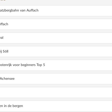
atzbergbahn van Auffach
ffach
al
DELEN MET KINDEREN
j Söll
stenrijk voor beginners Top 5
 Achensee
lees verder
»
n in de bergen