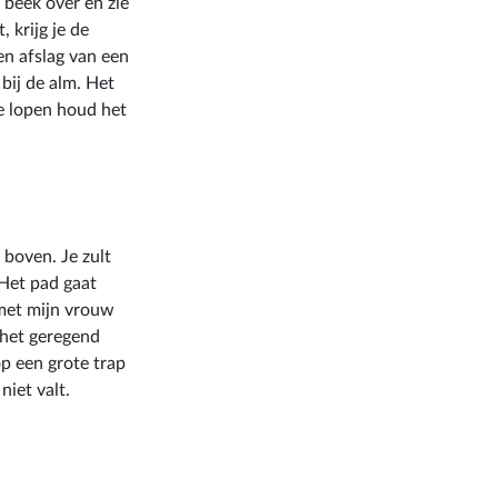
 beek over en zie
 krijg je de
en afslag van een
 bij de alm. Het
je lopen houd het
 boven. Je zult
 Het pad gaat
 met mijn vrouw
 het geregend
op een grote trap
niet valt.