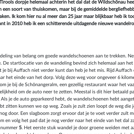
 Tirools dorpje helemaal achterin het dal dat de Wildschönau heet
 een soort van thuiskomen, maar bij de gemiddelde bergliefhebb
maken. Ik kom hier nu al meer dan 25 jaar maar blijkbaar heb ik t
want in 2010 heb ik een schitterende uitdagende nieuwe wandelr
andeling van belang om goede wandelschoenen aan te trekken. N
. De startlocatie van de wandeling bevind zich helemaal aan het
at je bij Auffach niet verder kunt dan heb je het mis. Rijd Auffach
ar het einde van het dorp. Volg deze weg voor ongeveer 6 kilom
 je bij de Schönangeralm, een gezellig restaurant waar het vaak
elijkheid om de auto neer te zetten. Meestal is dit hier betaald 
 Als je de auto geparkeerd hebt, de wandelschoenen hebt aange
bt zitten kunnen we op weg. Zoals je zult zien loopt de weg die j
nog door. Een slagboom zorgt ervoor dat je te voet verder zult 
m en volg het pad dat je nog verder naar het einde van het dal z
te nummer
5
. Het eerste stuk wandel je door groene weiden met aa