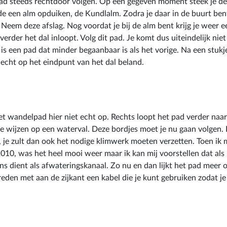
 pad steeds rechtdoor volgen. Op een gegeven moment steek je de
jde een alm opduiken, de Kundlalm. Zodra je daar in de buurt bent,
 Neem deze afslag. Nog voordat je bij de alm bent krijg je weer e
 verder het dal inloopt. Volg dit pad. Je komt dus uiteindelijk niet
t is een pad dat minder begaanbaar is als het vorige. Na een stuk
 echt op het eindpunt van het dal beland.
et wandelpad hier niet echt op. Rechts loopt het pad verder naar
die wijzen op een waterval. Deze bordjes moet je nu gaan volgen.
g, je zult dan ook het nodige klimwerk moeten verzetten. Toen ik
2010, was het heel mooi weer maar ik kan mij voorstellen dat als
ns dient als afwateringskanaal. Zo nu en dan lijkt het pad meer 
reden met aan de zijkant een kabel die je kunt gebruiken zodat je 