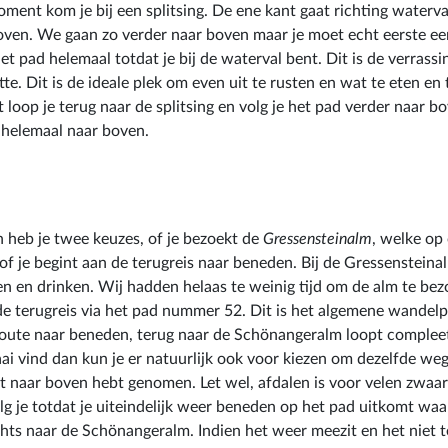
ent kom je bij een splitsing. De ene kant gaat richting waterva
oven. We gaan zo verder naar boven maar je moet echt eerste een
et pad helemaal totdat je bij de waterval bent. Dit is de verrassin
te. Dit is de ideale plek om even uit te rusten en wat te eten en
 loop je terug naar de splitsing en volg je het pad verder naar bo
 helemaal naar boven.
heb je twee keuzes, of je bezoekt de
Gressensteinalm
, welke op
 of je begint aan de terugreis naar beneden. Bij de Gressensteina
 en drinken. Wij hadden helaas te weinig tijd om de alm te be
e terugreis via het pad nummer 52. Dit is het algemene wandelp
route naar beneden, terug naar de Schönangeralm loopt complee
saai vind dan kun je er natuurlijk ook voor kiezen om dezelfde w
st naar boven hebt genomen. Let wel, afdalen is voor velen zwaar
 je totdat je uiteindelijk weer beneden op het pad uitkomt waa
echts naar de Schönangeralm. Indien het weer meezit en het niet t