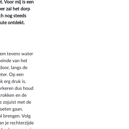
. Voor mij is een
er zal het dorp
och nog steeds
oute ontdekt.
eem tevens water
 einde van het
 door, langs de
eter. Op een
 erg druk is.
parkeren dus houd
trokken en de
e zojuist met de
moeten gaan.
al brengen. Volg
n je rechterzijde