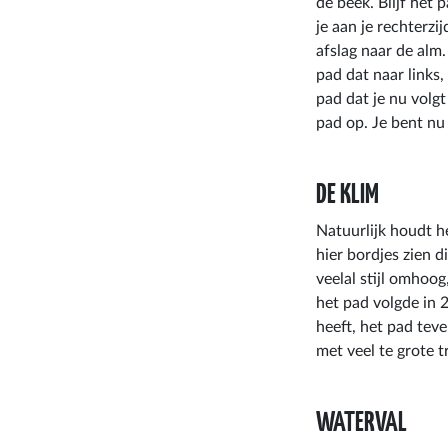
de beek. Blijf het
je aan je rechterzi
afslag naar de alm.
pad dat naar links,
pad dat je nu volg
pad op. Je bent nu
DE KLIM
Natuurlijk houdt h
hier bordjes zien 
veelal stijl omhoo
het pad volgde in 
heeft, het pad teve
met veel te grote t
WATERVAL