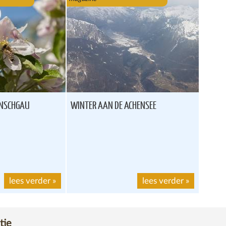
INSCHGAU
WINTER AAN DE ACHENSEE
lees verder
»
lees verder
»
tie