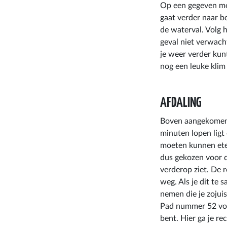
Op een gegeven mom
gaat verder naar b
de waterval. Volg h
geval niet verwacht
je weer verder kunt
nog een leuke klim
AFDALING
Boven aangekomen 
minuten lopen ligt
moeten kunnen eten
dus gekozen voor d
verderop ziet. De 
weg. Als je dit te 
nemen die je zojui
Pad nummer 52 volg
bent. Hier ga je r