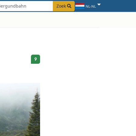
Zoek
NL-NL
9