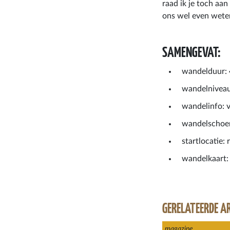
raad ik je toch aa
ons wel even weten
SAMENGEVAT:
wandelduur: 
wandelniveau
wandelinfo: v
wandelschoen
startlocatie:
wandelkaart:
GERELATEERDE A
magazine