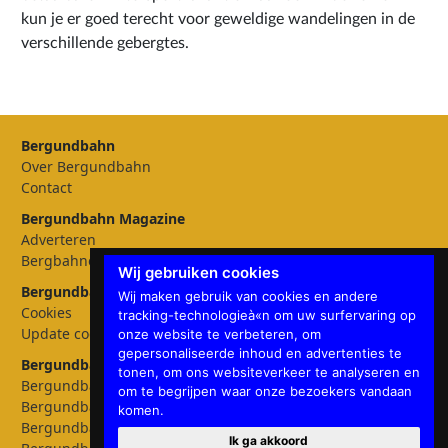
kun je er goed terecht voor geweldige wandelingen in de
verschillende gebergtes.
Bergundbahn
Over Bergundbahn
Contact
Bergundbahn Magazine
Adverteren
Bergbahnen
Wij gebruiken cookies
Bergundbahn Instellingen
Wij maken gebruik van cookies en andere
Cookies
tracking-technologieà«n om uw surfervaring op
Update cookies preferences
onze website te verbeteren, om
gepersonaliseerde inhoud en advertenties te
Bergundbahn talen
tonen, om ons websiteverkeer te analyseren en
Bergundbahn Deutschland
om te begrijpen waar onze bezoekers vandaan
Bergundbahn Österreich
komen.
Bergundbahn Nederland
Ik ga akkoord