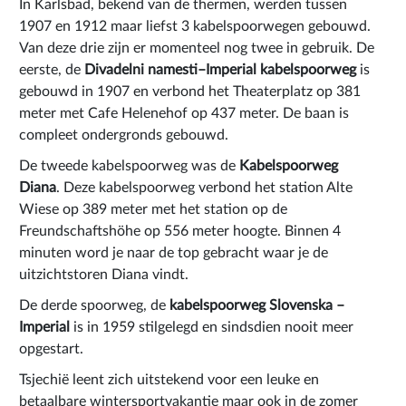
In Karlsbad, bekend van de thermen, werden tussen
1907 en 1912 maar liefst 3 kabelspoorwegen gebouwd.
Van deze drie zijn er momenteel nog twee in gebruik. De
eerste, de
Divadelni namesti–Imperial kabelspoorweg
is
gebouwd in 1907 en verbond het Theaterplatz op 381
meter met Cafe Helenehof op 437 meter. De baan is
compleet ondergronds gebouwd.
De tweede kabelspoorweg was de
Kabelspoorweg
Diana
. Deze kabelspoorweg verbond het station Alte
Wiese op 389 meter met het station op de
Freundschaftshöhe op 556 meter hoogte. Binnen 4
minuten word je naar de top gebracht waar je de
uitzichtstoren Diana vindt.
De derde spoorweg, de
kabelspoorweg Slovenska –
Imperial
is in 1959 stilgelegd en sindsdien nooit meer
opgestart.
Tsjechië leent zich uitstekend voor een leuke en
betaalbare wintersportvakantie maar ook in de zomer