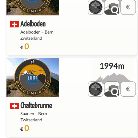
QQ_fe
Adelboden
Adelboden
-
Bern
Zwitserland
0
€
1994m
QQ_fe
Chaltebrunne
Saanen
-
Bern
Zwitserland
0
€