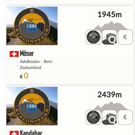
1945m
QQ_fe
Möser
Adelboden
-
Bern
Zwitserland
0
€
2439m
QQ_fe
Kandahar