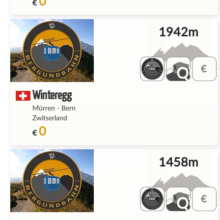
0
€
1942m
QQ_fe
Winteregg
Mürren
-
Bern
Zwitserland
0
€
1458m
QQ_fe