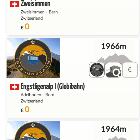
Zweisimmen
Zweisimmen
-
Bern
Zwitserland
0
€
1966m
QQ_fe
Engstligenalp I (Globibahn)
Adelboden
-
Bern
Zwitserland
0
€
1964m