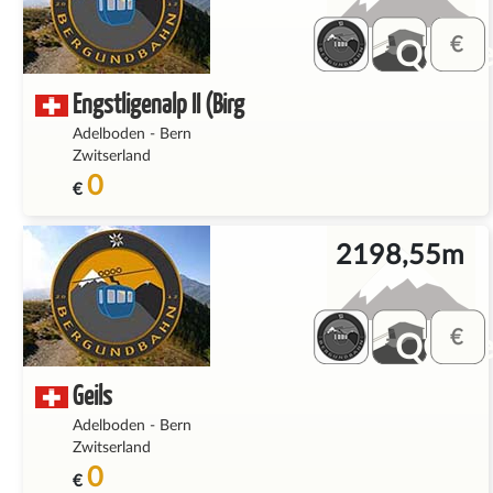
QQ_fe
Engstligenalp II (Birg
Adelboden
-
Bern
Zwitserland
0
€
2198,55m
QQ_fe
Geils
Adelboden
-
Bern
Zwitserland
0
€