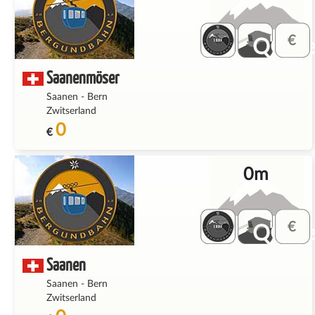
QQ_fe
Saanenmöser
Saanen
-
Bern
Zwitserland
0
€
0m
QQ_fe
Saanen
Saanen
-
Bern
Zwitserland