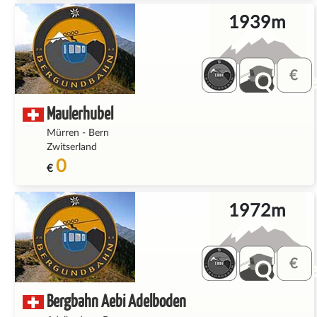
1939m
QQ_fe
Maulerhubel
Mürren
-
Bern
Zwitserland
0
€
1972m
QQ_fe
Bergbahn Aebi Adelboden