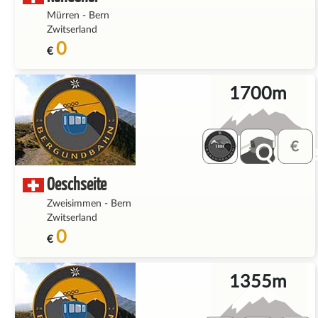
Mürren
-
Bern
Zwitserland
0
€
1700m
QQ_fe
Oeschseite
Zweisimmen
-
Bern
Zwitserland
0
€
1355m