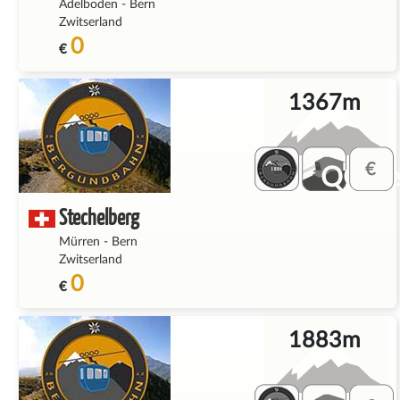
Adelboden
-
Bern
Zwitserland
0
€
1367m
QQ_fe
Stechelberg
Mürren
-
Bern
Zwitserland
0
€
1883m