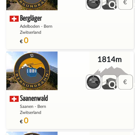
QQ_fe
Bergläger
Adelboden
-
Bern
Zwitserland
0
€
1814m
QQ_fe
Saanenwald
Saanen
-
Bern
Zwitserland
0
€