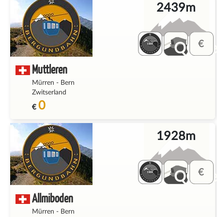
2439m
QQ_fe
Muttleren
Mürren
-
Bern
Zwitserland
0
€
1928m
QQ_fe
Allmiboden
Mürren
-
Bern