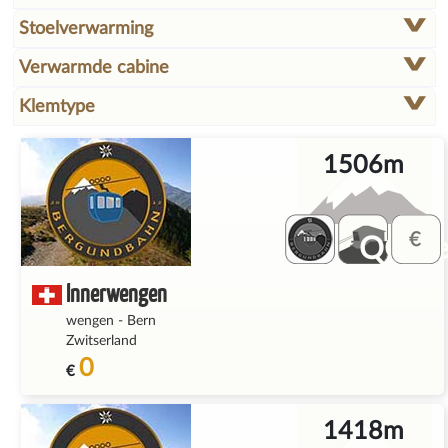
Stoelverwarming
Verwarmde cabine
Klemtype
1506m
QQ_fe
Innerwengen
wengen
-
Bern
Zwitserland
0
€
1418m