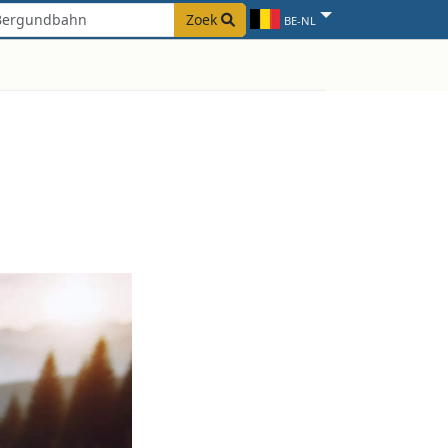
Zoek
BE-NL