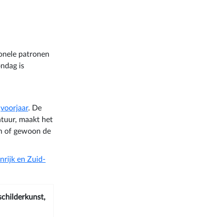
ionele patronen
ondag is
t
voorjaar
. De
tuur, maakt het
en of gewoon de
nrijk en Zuid-
schilderkunst,