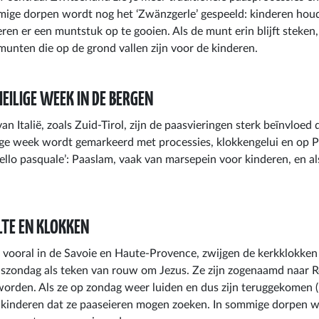
ige dorpen wordt nog het ‘Zwänzgerle’ gespeeld: kinderen houd
en er een muntstuk op te gooien. Als de munt erin blijft steken
munten die op de grond vallen zijn voor de kinderen.
HEILIGE WEEK IN DE BERGEN
van Italië, zoals Zuid-Tirol, zijn de paasvieringen sterk beïnvloed
lige week wordt gemarkeerd met processies, klokkengelui en op 
ello pasquale’: Paaslam, vaak van marsepein voor kinderen, en a
LTE EN KLOKKEN
, vooral in de Savoie en Haute-Provence, zwijgen de kerkklokken
szondag als teken van rouw om Jezus. Ze zijn zogenaamd naar
orden. Als ze op zondag weer luiden en dus zijn teruggekomen (m
r kinderen dat ze paaseieren mogen zoeken. In sommige dorpen 