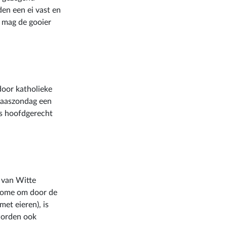
en een ei vast en
, mag de gooier
 door katholieke
Paaszondag een
ls hoofdgerecht
 van Witte
 Rome om door de
et eieren), is
worden ook