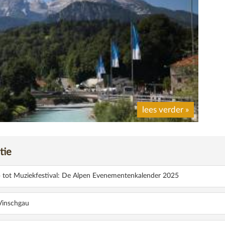
lees verder
»
 WAR: TRADITIONELE HANDWERKKUNST UIT BERCHTESGADEN
magazine
tie
 tot Muziekfestival: De Alpen Evenementenkalender 2025
 Vinschgau