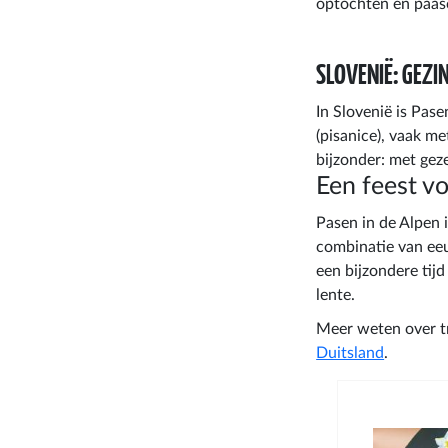
optochten en paas
SLOVENIË: GEZI
In Slovenië is Pas
(pisanice), vaak me
bijzonder: met gez
Een feest vo
Pasen in de Alpen 
combinatie van ee
een bijzondere tij
lente.
Meer weten over tr
Duitsland
.