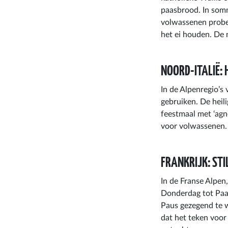
paasbrood. In somm
volwassenen prober
het ei houden. De 
NOORD-ITALIË: 
In de Alpenregio’s 
gebruiken. De hei
feestmaal met ‘agn
voor volwassenen.
FRANKRIJK: STI
In de Franse Alpen
Donderdag tot Paa
Paus gezegend te w
dat het teken voo