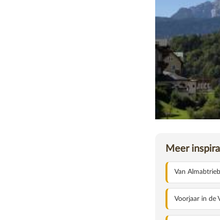
BERCHTESGADENER
magazine
Meer inspira
Van Almabtrieb
Voorjaar in de