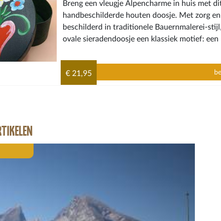
Breng een vleugje Alpencharme in huis met dit
handbeschilderde houten doosje. Met zorg en 
beschilderd in traditionele Bauernmalerei-stijl
ovale sieradendoosje een klassiek motief: een
met sierlijke bloemen.
be
€ 21,95
RTIKELEN