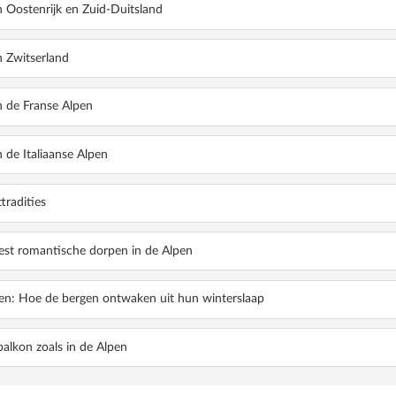
in Oostenrijk en Zuid-Duitsland
INSCHGAU
DE 10 MOOISTE KASTELEN IN DE ALPEN
in Zwitserland
in de Franse Alpen
in de Italiaanse Alpen
lees verder
»
lees verder
»
tradities
st romantische dorpen in de Alpen
pen: Hoe de bergen ontwaken uit hun winterslaap
 balkon zoals in de Alpen