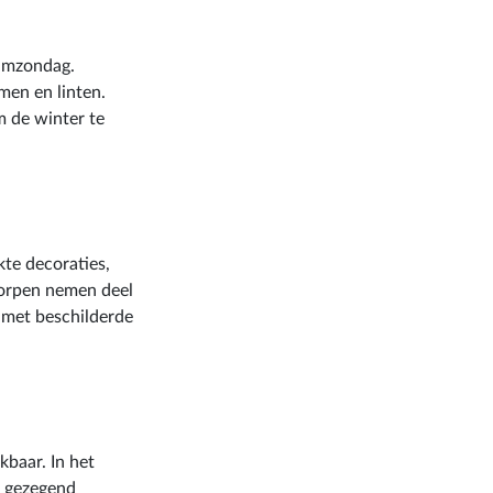
almzondag.
men en linten.
 de winter te
te decoraties,
 dorpen nemen deel
d met beschilderde
kbaar. In het
n gezegend