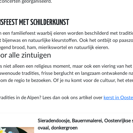
concerten georganiseerd.
NSFEEST MET SCHILDERKUNST
en een familiefeest waarbij eieren worden beschilderd met tradit
t bijenwas en natuurlijke kleurstoffen. Ook het ontbijt op paasz
egend brood, ham, mierikswortel en natuurlijk eieren.
or alle zintuigen
is niet alleen een religieus moment, maar ook een viering van he
uwenoude tradities, frisse berglucht en langzaam ontwakende na
d om de regio te bezoeken. Of je nu komt voor de cultuur, het et
adities in de Alpen? Lees dan ook ons artikel over
kerst in Ooste
Sieradendoosje, Bauernmalerei, Oostenrijkse 
ovaal, donkergroen