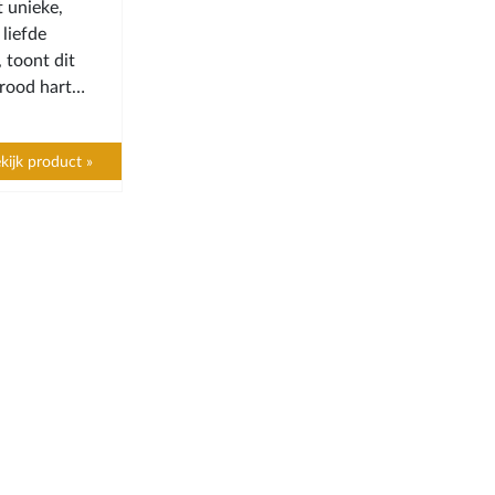
 unieke,
liefde
, toont dit
 rood hart
kijk product »