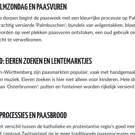
ALMZONDAG EN PAASVUREN
se dorpen begint de paasweek met een kleurrijke processie op P
achtig versierde ‘Palmbuschen’; bundels van wilgentakken, bloe
orden op veel plekken paasvuren ontstoken, een oud gebruik om
licht te verwelkomen.
D: EIEREN ZOEKEN EN LENTEMARKTJES
en-Württemberg zijn paasmarkten populair, vaak met handgemaak
 en muziek. Eieren zoeken is hier niet alleen voor kinderen. Hele
van ‘Osterbrunnen’: putten en fonteinen worden rijkelijk versier
.
PROCESSIES EN PAASBROOD
et verschil tussen de katholieke en protestantse regio’s goed mer
of centraal Zwitserland zie je meer traditionele paasprocessies e