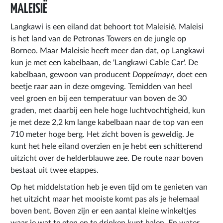
MALEISIË
Langkawi is een eiland dat behoort tot Maleisië. Maleisi
is het land van de Petronas Towers en de jungle op
Borneo. Maar Maleisie heeft meer dan dat, op Langkawi
kun je met een kabelbaan, de 'Langkawi Cable Car'. De
kabelbaan, gewoon van producent
Doppelmayr
, doet een
beetje raar aan in deze omgeving. Temidden van heel
veel groen en bij een temperatuur van boven de 30
graden, met daarbij een hele hoge luchtvochtigheid, kun
je met deze 2,2 km lange kabelbaan naar de top van een
710 meter hoge berg. Het zicht boven is geweldig. Je
kunt het hele eiland overzien en je hebt een schitterend
uitzicht over de helderblauwe zee. De route naar boven
bestaat uit twee etappes.
Op het middelstation heb je even tijd om te genieten van
het uitzicht maar het mooiste komt pas als je helemaal
boven bent. Boven zijn er een aantal kleine winkeltjes
waar je wat te eten en te drinken kunt halen. En water