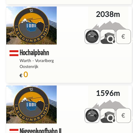
2038m
QQ_fe
Hochalpbahn
Warth
-
Vorarlberg
Oostenrijk
0
€
1596m
QQ_fe
Niggenkopfbahn II