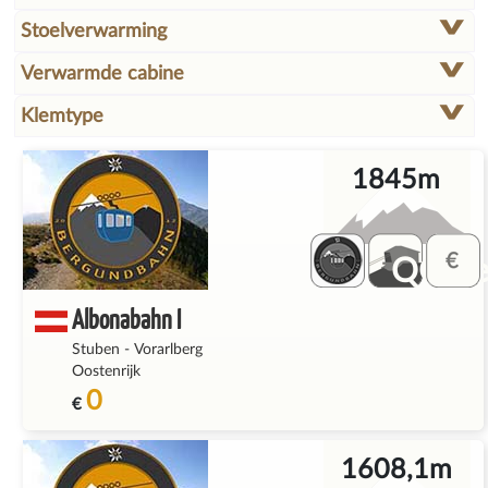
Stoelverwarming
Verwarmde cabine
Klemtype
1845m
QQ_fe
Albonabahn I
Stuben
-
Vorarlberg
Oostenrijk
0
€
1608,1m