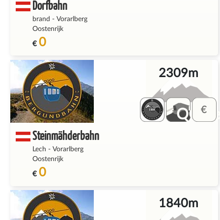
Dorfbahn
brand
-
Vorarlberg
Oostenrijk
0
€
2309m
QQ_fe
Steinmähderbahn
Lech
-
Vorarlberg
Oostenrijk
0
€
1840m