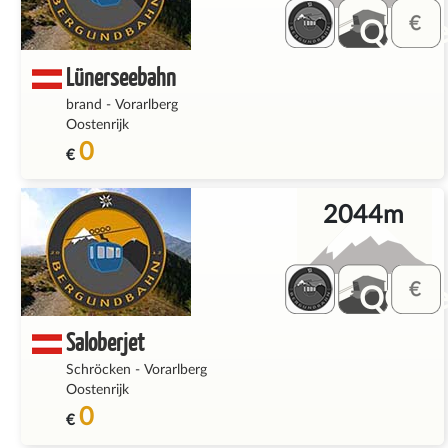
QQ_fe
Lünerseebahn
brand
-
Vorarlberg
Oostenrijk
0
€
2044m
QQ_fe
Saloberjet
Schröcken
-
Vorarlberg
Oostenrijk
0
€