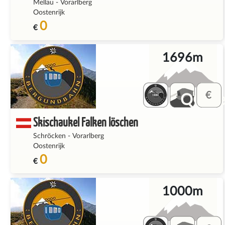
Mellau
-
Vorarlberg
Oostenrijk
0
€
1696m
QQ_fe
Skischaukel Falken löschen
Schröcken
-
Vorarlberg
Oostenrijk
0
€
1000m