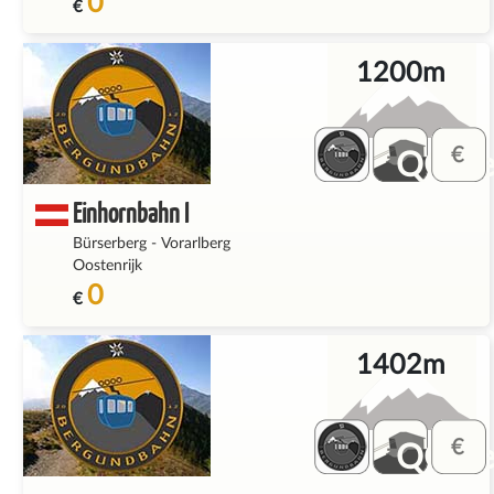
0
€
1200m
QQ_fe
Einhornbahn I
Bürserberg
-
Vorarlberg
Oostenrijk
0
€
1402m
QQ_fe