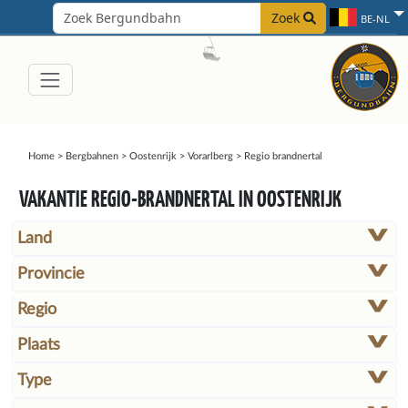
Zoek
BE-NL
Home
>
Bergbahnen
>
Oostenrijk
>
Vorarlberg
>
Regio brandnertal
VAKANTIE REGIO-BRANDNERTAL IN OOSTENRIJK
Land
Provincie
Regio
Plaats
Type