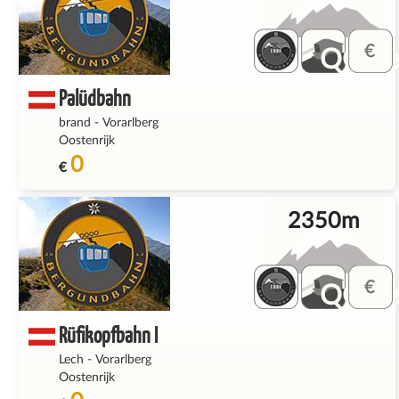
QQ_fe
Palüdbahn
brand
-
Vorarlberg
Oostenrijk
0
€
2350m
QQ_fe
Rüfikopfbahn I
Lech
-
Vorarlberg
Oostenrijk