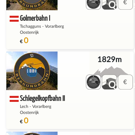
QQ_fe
Golmerbahn I
Tschagguns
-
Vorarlberg
Oostenrijk
0
€
1829m
QQ_fe
Schlegelkopfbahn II
Lech
-
Vorarlberg
Oostenrijk
0
€