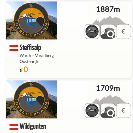
1887m
QQ_fe
Steffisalp
Warth
-
Vorarlberg
Oostenrijk
0
€
1709m
QQ_fe
Wildgunten