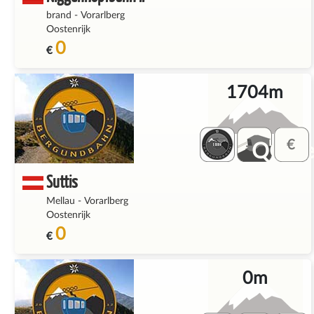
brand
-
Vorarlberg
Oostenrijk
0
€
1704m
QQ_fe
Suttis
Mellau
-
Vorarlberg
Oostenrijk
0
€
0m