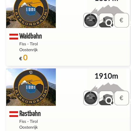
QQ_fe
Waldbahn
Fiss
-
Tirol
Oostenrijk
0
€
1910m
QQ_fe
Rastbahn
Fiss
-
Tirol
Oostenrijk