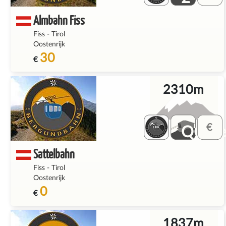
Almbahn Fiss
Fiss
-
Tirol
Oostenrijk
30
€
2310m
QQ_fe
Sattelbahn
Fiss
-
Tirol
Oostenrijk
0
€
1837m