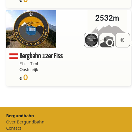
€
2532m
QQ_fe
Bergbahn 12er Fiss
Fiss
-
Tirol
Oostenrijk
0
€
Bergundbahn
Over Bergundbahn
Contact