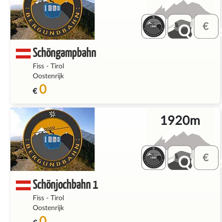
QQ_fe
Schöngampbahn
Fiss
-
Tirol
Oostenrijk
0
€
1920m
QQ_fe
Schönjochbahn 1
Fiss
-
Tirol
Oostenrijk
0