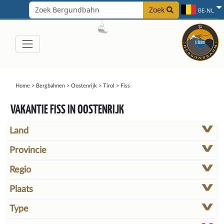
Zoek
BE-NL
Home
>
Bergbahnen
>
Oostenrijk
>
Tirol
>
Fiss
VAKANTIE FISS IN OOSTENRIJK
Land
Provincie
Regio
Plaats
Type