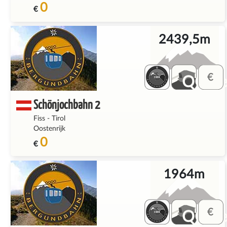
0
€
2439,5m
QQ_fe
Schönjochbahn 2
Fiss
-
Tirol
Oostenrijk
0
€
1964m
QQ_fe