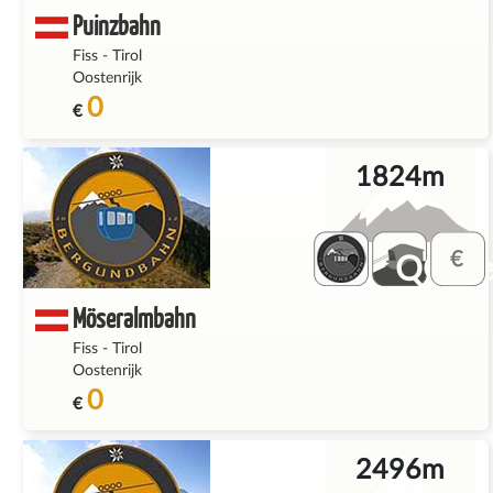
Puinzbahn
Fiss
-
Tirol
Oostenrijk
0
€
1824m
QQ_fe
Möseralmbahn
Fiss
-
Tirol
Oostenrijk
0
€
2496m