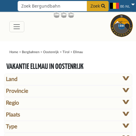
Zoek
BE-NL
Home
>
Bergbahnen
>
Oostenrijk
>
Tirol
>
Ellmau
VAKANTIE ELLMAU IN OOSTENRIJK
Land
Provincie
Regio
Plaats
Type