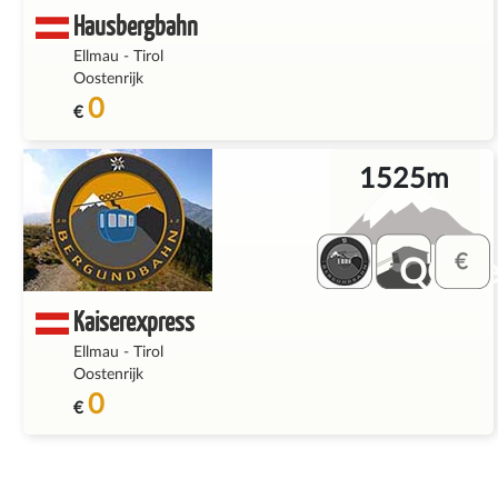
Hausbergbahn
Ellmau
-
Tirol
Oostenrijk
0
€
1525m
QQ_fe
Kaiserexpress
Ellmau
-
Tirol
Oostenrijk
0
€