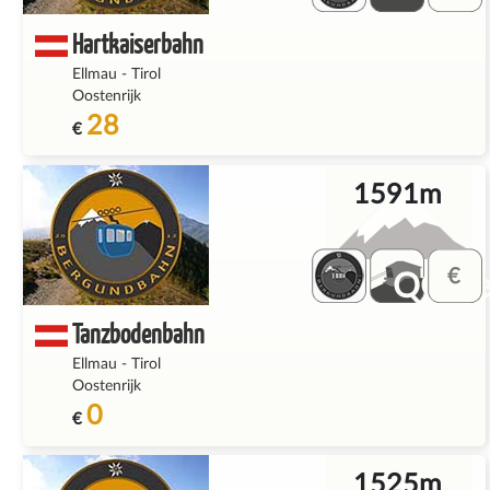
Hartkaiserbahn
Ellmau
-
Tirol
Oostenrijk
28
€
1591m
QQ_fe
Tanzbodenbahn
Ellmau
-
Tirol
Oostenrijk
0
€
1525m