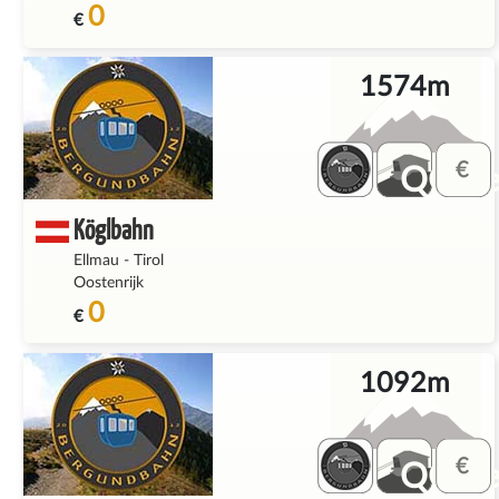
0
€
1574m
QQ_fe
Köglbahn
Ellmau
-
Tirol
Oostenrijk
0
€
1092m
QQ_fe