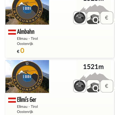
QQ_fe
Almbahn
Ellmau
-
Tirol
Oostenrijk
0
€
1521m
QQ_fe
Ellmi's 6er
Ellmau
-
Tirol
Oostenrijk