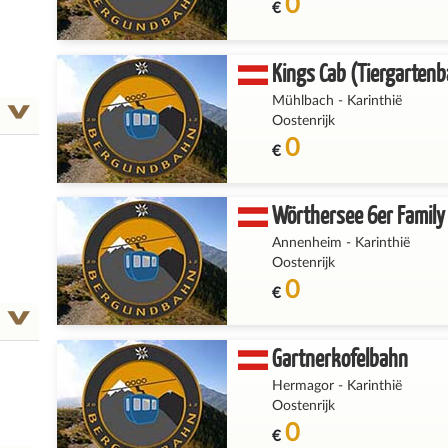
0
€
Kings Cab (Tiergarten
Mühlbach
-
Karinthië
Oostenrijk
0
€
Wörthersee 6er Family
Annenheim
-
Karinthië
Oostenrijk
0
€
Gartnerkofelbahn
Hermagor
-
Karinthië
Oostenrijk
0
€