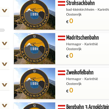
Strohsackbahn
bad-kleinkirchheim
-
Karinth
Oostenrijk
0
€
Madritschenbahn
Hermagor
-
Karinthië
Oostenrijk
0
€
Zweikofelbahn
Hermagor
-
Karinthië
Oostenrijk
0
€
Bergbahn 3 Arnoldstei