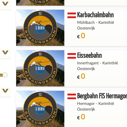
Karbachalmbahn
Mühlbach
-
Karinthië
Oostenrijk
0
€
Eisseebahn
Innerfragant
-
Karinthië
Oostenrijk
0
€
Bergbahn FIS Hermago
Hermagor
-
Karinthië
Oostenrijk
0
€