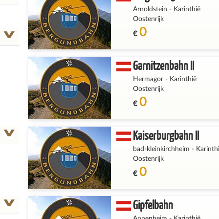
Arnoldstein
-
Karinthië
Oostenrijk
0
€
Garnitzenbahn II
Hermagor
-
Karinthië
Oostenrijk
0
€
Kaiserburgbahn II
bad-kleinkirchheim
-
Karinth
Oostenrijk
0
€
Gipfelbahn
Annenheim
-
Karinthië