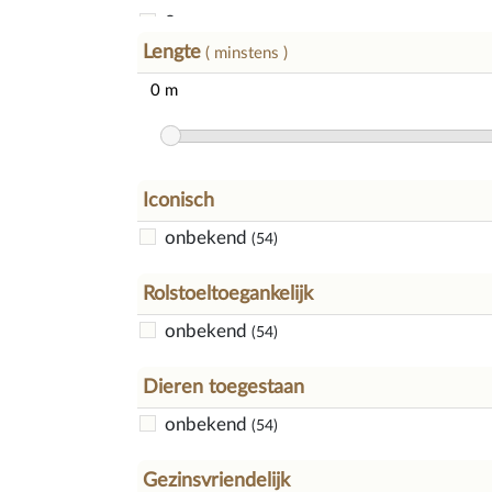
8
(5)
Lengte
15
( minstens )
(5)
27
(1)
29
(1)
236
(1)
Iconisch
onbekend
(54)
Rolstoeltoegankelijk
onbekend
(54)
Dieren toegestaan
onbekend
(54)
Gezinsvriendelijk