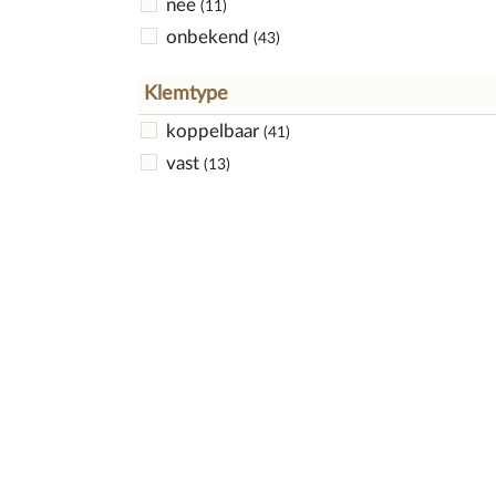
nee
(11)
onbekend
(43)
Klemtype
koppelbaar
(41)
vast
(13)