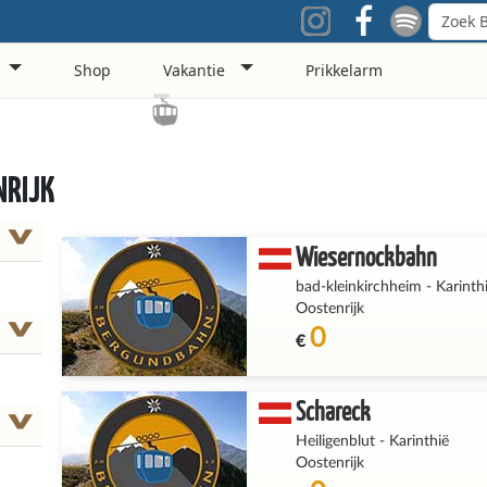
Shop
Vakantie
Prikkelarm
NRIJK
Wiesernockbahn
bad-kleinkirchheim
-
Karinth
Oostenrijk
0
€
Schareck
Heiligenblut
-
Karinthië
Oostenrijk