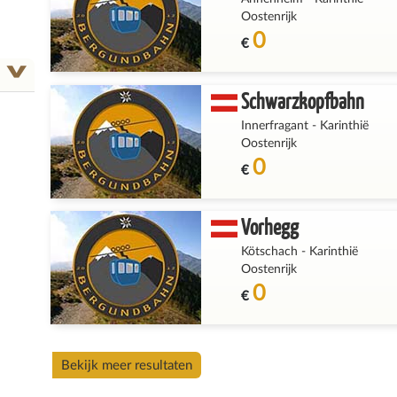
Oostenrijk
0
€
Schwarzkopfbahn
Innerfragant
-
Karinthië
Oostenrijk
0
€
Vorhegg
Kötschach
-
Karinthië
Oostenrijk
0
€
Bekijk meer resultaten