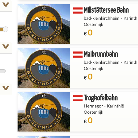
Millstättersee Bahn
bad-kleinkirchheim
-
Karinth
Oostenrijk
0
€
Maibrunnbahn
bad-kleinkirchheim
-
Karinth
Oostenrijk
0
€
Trogkofelbahn
Hermagor
-
Karinthië
Oostenrijk
0
€