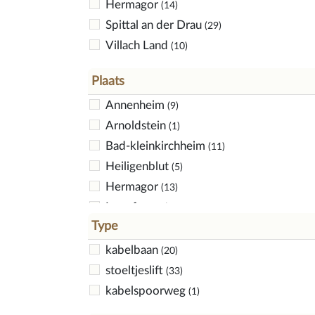
Hermagor
(14)
Spittal an der Drau
(29)
Villach Land
(10)
Plaats
Annenheim
(9)
Arnoldstein
(1)
Bad-kleinkirchheim
(11)
Heiligenblut
(5)
Hermagor
(13)
Innerfragant
(5)
Type
Kötschach
(1)
Mallnitz
kabelbaan
(2)
(20)
Muhlbach
stoeltjeslift
(2)
(33)
Sirnitz
kabelspoorweg
(1)
(1)
Spittal an der Drau
(3)