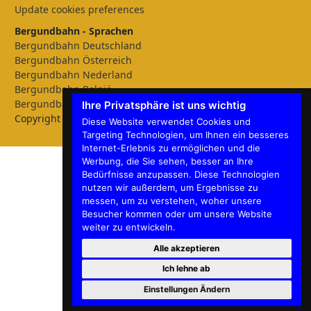
Update cookies preferences
Bergundbahn - Sprachen
Bergundbahn Deutschland
Bergundbahn Österreich
Bergundbahn Nederland
Bergundbahn België
Bergundbahn English
Ihre Privatsphäre ist uns wichtig
Copyright © 2026 Bergundbahn
Diese Website verwendet Cookies und
Targeting Technologien, um Ihnen ein besseres
Internet-Erlebnis zu ermöglichen und die
Werbung, die Sie sehen, besser an Ihre
Bedürfnisse anzupassen. Diese Technologien
nutzen wir außerdem, um Ergebnisse zu
messen, um zu verstehen, woher unsere
Besucher kommen oder um unsere Website
weiter zu entwickeln.
Alle akzeptieren
Ich lehne ab
Einstellungen Ändern