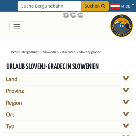
Suchen
AT-DE
Home
>
Bergbahnen
>
Slowenien
>
Kaernten
>
Slovenj gradec
URLAUB SLOVENJ-GRADEC IN SLOWENIEN
Land
Provinz
Region
Ort
Typ