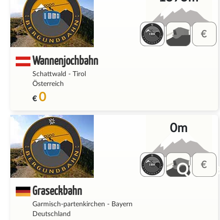
Wannenjochbahn
Schattwald
-
Tirol
Österreich
0
€
0m
QQ_fe
Graseckbahn
Garmisch-partenkirchen
-
Bayern
Deutschland