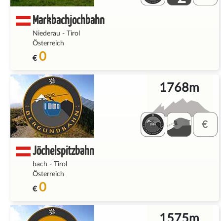
Markbachjochbahn
Niederau
-
Tirol
Österreich
0
€
1768m
Jöchelspitzbahn
bach
-
Tirol
Österreich
0
€
1575m