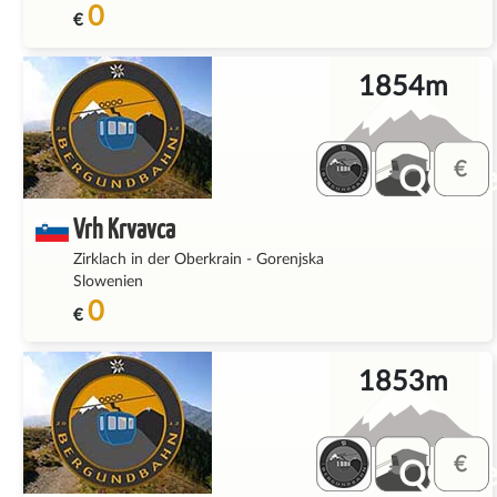
0
€
1854m
QQ_fe
Vrh Krvavca
Zirklach in der Oberkrain
-
Gorenjska
Slowenien
0
€
1853m
QQ_fe