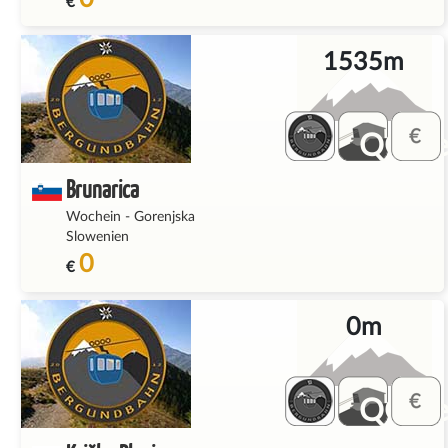
€
1535m
QQ_fe
Brunarica
Wochein
-
Gorenjska
Slowenien
0
€
0m
QQ_fe