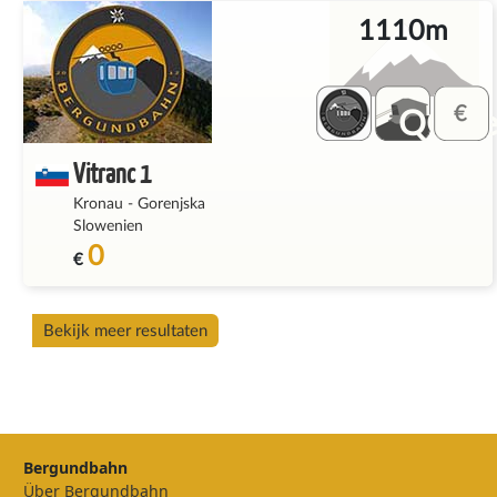
1110m
QQ_fe
Vitranc 1
Kronau
-
Gorenjska
Slowenien
0
€
Bekijk meer resultaten
Bergundbahn
Über Bergundbahn