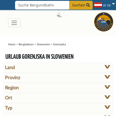
Suchen
AT-DE
Home
>
Bergbahnen
>
Slowenien
>
Gorenjska
URLAUB GORENJSKA IN SLOWENIEN
Land
Provinz
Region
Ort
Typ