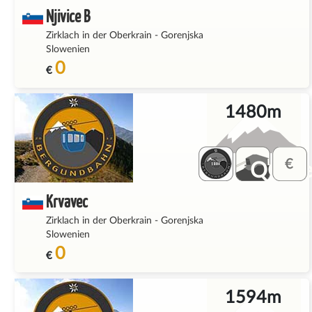
Njivice B
Zirklach in der Oberkrain
-
Gorenjska
Slowenien
0
€
1480m
QQ_fe
Krvavec
Zirklach in der Oberkrain
-
Gorenjska
Slowenien
0
€
1594m