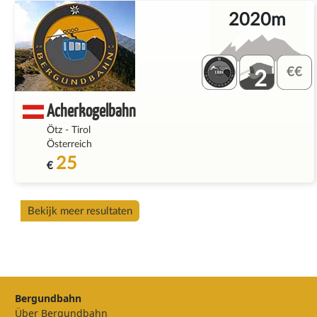
2020m
2
Acherkogelbahn
Ötz
-
Tirol
Österreich
25
€
Bekijk meer resultaten
Bergundbahn
Über Bergundbahn