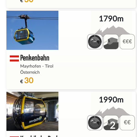
€
1790m
Penkenbahn
Mayrhofen
-
Tirol
Österreich
30
€
1990m
2