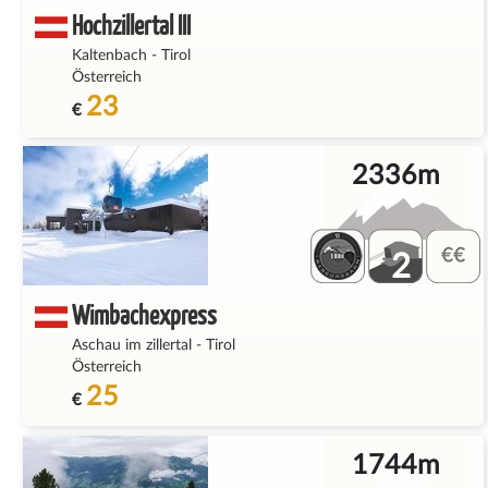
Hochzillertal III
Kaltenbach
-
Tirol
Österreich
23
€
2336m
2
Wimbachexpress
Aschau im zillertal
-
Tirol
Österreich
25
€
1744m