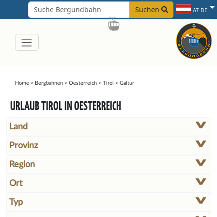
Suchen
AT-DE
Home
>
Bergbahnen
>
Oesterreich
>
Tirol
>
Galtur
URLAUB TIROL IN OESTERREICH
Land
Provinz
Region
Ort
Typ