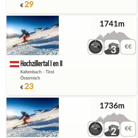
29
€
1741m
3
Hochzillertal I en II
Kaltenbach
-
Tirol
Österreich
23
€
1736m
2