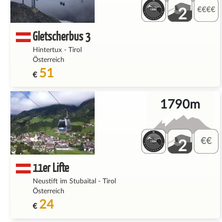
2
Gletscherbus 3
Hintertux
-
Tirol
Österreich
51
€
1790m
2
11er Lifte
Neustift im Stubaital
-
Tirol
Österreich
24
€