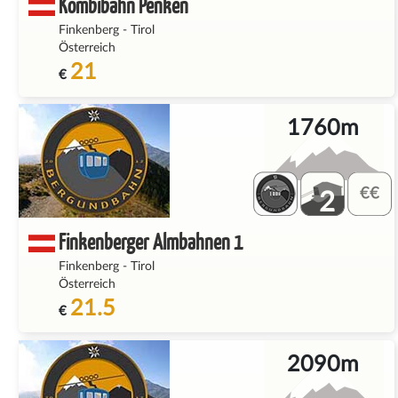
Kombibahn Penken
Finkenberg
-
Tirol
Österreich
21
€
1760m
2
Finkenberger Almbahnen 1
Finkenberg
-
Tirol
Österreich
21.5
€
2090m