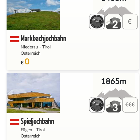
2
Markbachjochbahn
Niederau
-
Tirol
Österreich
0
€
1865m
3
Spieljochbahn
Fügen
-
Tirol
Österreich