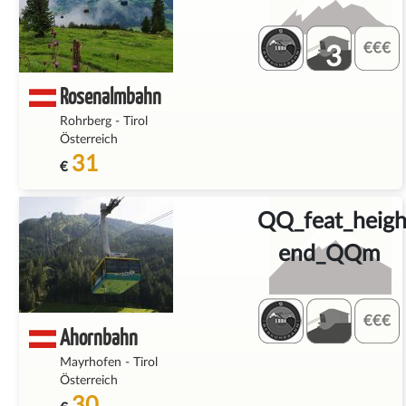
3
Rosenalmbahn
Rohrberg
-
Tirol
Österreich
31
€
QQ_feat_heigh
end_QQm
Ahornbahn
Mayrhofen
-
Tirol
Österreich
30