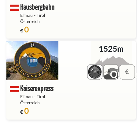
Hausbergbahn
Ellmau
-
Tirol
Österreich
0
€
1525m
QQ_fe
Kaiserexpress
Ellmau
-
Tirol
Österreich
0
€