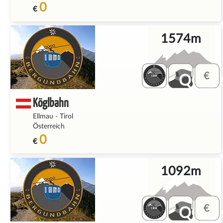
0
€
1574m
QQ_fe
Köglbahn
Ellmau
-
Tirol
Österreich
0
€
1092m
QQ_fe