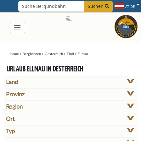
Suchen
AT-DE
Home
>
Bergbahnen
>
Oesterreich
>
Tirol
>
Ellmau
URLAUB ELLMAU IN OESTERREICH
Land
Provinz
Region
Ort
Typ