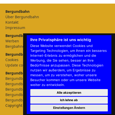
Bergundbahn
Über Bergundbahn
Kontakt
Impressum
Bergundbahn Magazin
Ihre Privatsphäre ist uns wichtig
Werben
Diese Website verwendet Cookies und
Bergbahnen
Targeting Technologien, um Ihnen ein besseres
Bergundbahn Einstellungen
Internet-Erlebnis zu ermöglichen und die
Cookies
Werbung, die Sie sehen, besser an Ihre
Update cookies preferences
Bedürfnisse anzupassen. Diese Technologien
nutzen wir außerdem, um Ergebnisse zu
Bergundbahn - Sprachen
messen, um zu verstehen, woher unsere
Bergundbahn Deutschland
Besucher kommen oder um unsere Website
Bergundbahn Österreich
weiter zu entwickeln.
Bergundbahn Nederland
Alle akzeptieren
Bergundbahn België
Bergundbahn English
Ich lehne ab
Copyright © 2026 Bergundbahn
Einstellungen Ändern