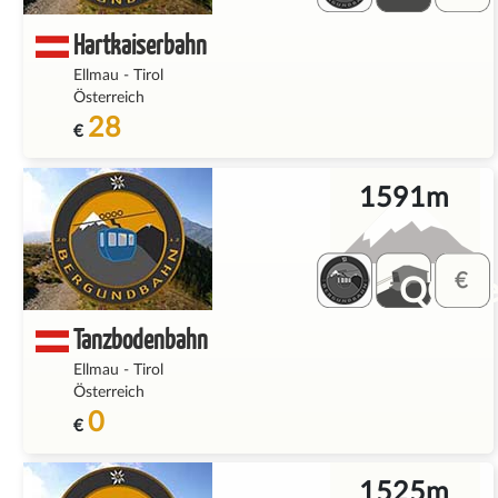
Hartkaiserbahn
Ellmau
-
Tirol
Österreich
28
€
1591m
QQ_fe
Tanzbodenbahn
Ellmau
-
Tirol
Österreich
0
€
1525m