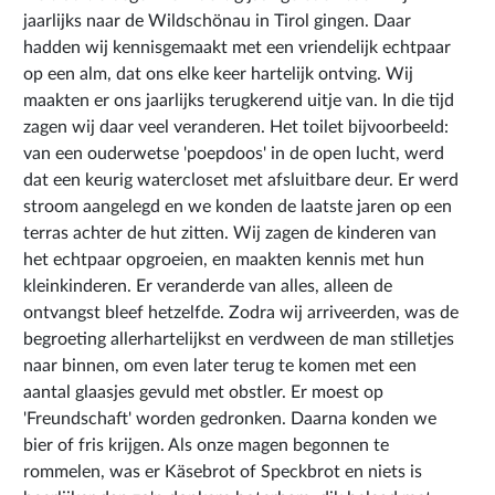
jaarlijks naar de Wildschönau in Tirol gingen. Daar
hadden wij kennisgemaakt met een vriendelijk echtpaar
op een alm, dat ons elke keer hartelijk ontving. Wij
maakten er ons jaarlijks terugkerend uitje van. In die tijd
zagen wij daar veel veranderen. Het toilet bijvoorbeeld:
van een ouderwetse 'poepdoos' in de open lucht, werd
dat een keurig watercloset met afsluitbare deur. Er werd
stroom aangelegd en we konden de laatste jaren op een
terras achter de hut zitten. Wij zagen de kinderen van
het echtpaar opgroeien, en maakten kennis met hun
kleinkinderen. Er veranderde van alles, alleen de
ontvangst bleef hetzelfde. Zodra wij arriveerden, was de
begroeting allerhartelijkst en verdween de man stilletjes
naar binnen, om even later terug te komen met een
aantal glaasjes gevuld met obstler. Er moest op
'Freundschaft' worden gedronken. Daarna konden we
bier of fris krijgen. Als onze magen begonnen te
rommelen, was er Käsebrot of Speckbrot en niets is