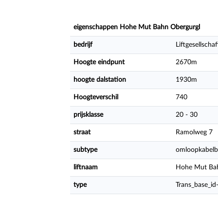
eigenschappen Hohe Mut Bahn Obergurgl
bedrijf
Liftgesellsch
Hoogte eindpunt
2670m
hoogte dalstation
1930m
Hoogteverschil
740
prijsklasse
20 - 30
straat
Ramolweg 7
subtype
omloopkabelb
liftnaam
Hohe Mut Ba
type
Trans_base_id