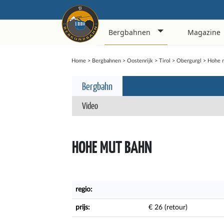
Bergbahnen
Magazine
Home
>
Bergbahnen
>
Oostenrijk
>
Tirol
>
Obergurgl
>
Hohe 
Bergbahn
Video
HOHE MUT BAHN
regio:
prijs:
€ 26 (retour)