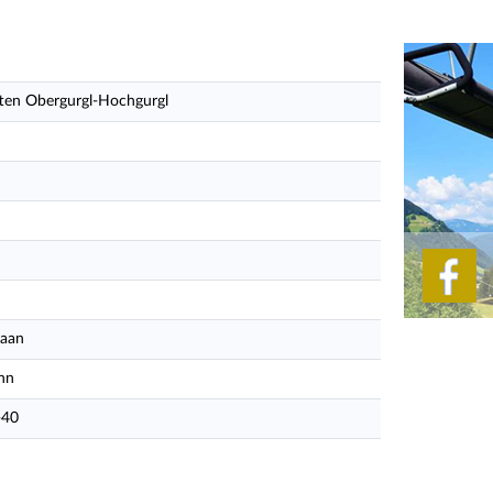
aften Obergurgl-Hochgurgl
aan
hn
-40