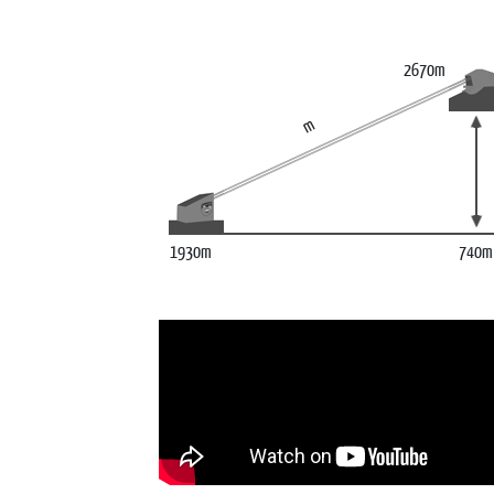
2670m
m
1930m
740m