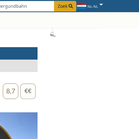
Zoek
NL-NL
8,7