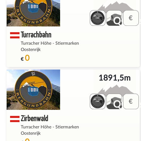
QQ_fe
Turrachbahn
Turracher Höhe
-
Stiermarken
Oostenrijk
0
€
1891,5m
QQ_fe
Zirbenwald
Turracher Höhe
-
Stiermarken
Oostenrijk