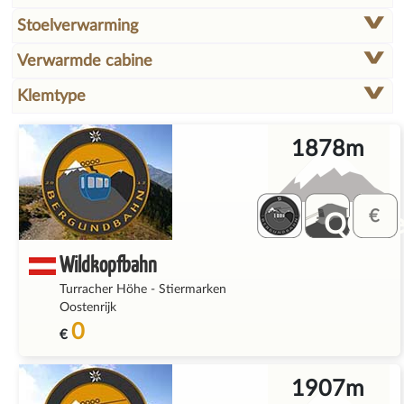
Stoelverwarming
Verwarmde cabine
Klemtype
1878m
QQ_fe
Wildkopfbahn
Turracher Höhe
-
Stiermarken
Oostenrijk
0
€
1907m