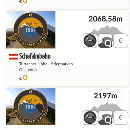
0
€
2068,58m
QQ_fe
Schafalmbahn
Turracher Höhe
-
Stiermarken
Oostenrijk
0
€
2197m
QQ_fe