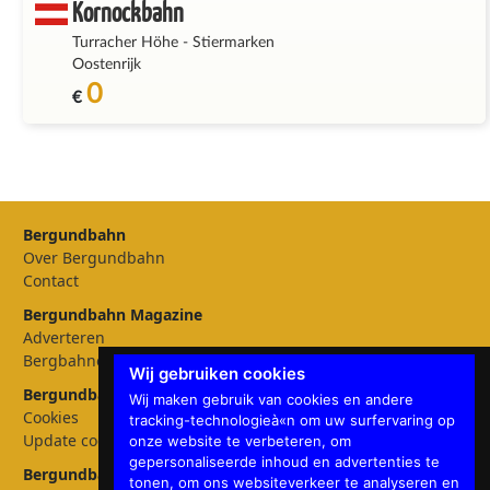
Kornockbahn
Turracher Höhe
-
Stiermarken
Oostenrijk
0
€
Bergundbahn
Over Bergundbahn
Contact
Bergundbahn Magazine
Adverteren
Bergbahnen
Wij gebruiken cookies
Bergundbahn Instellingen
Wij maken gebruik van cookies en andere
Cookies
tracking-technologieà«n om uw surfervaring op
Update cookies preferences
onze website te verbeteren, om
gepersonaliseerde inhoud en advertenties te
Bergundbahn talen
tonen, om ons websiteverkeer te analyseren en