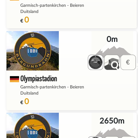
Garmisch-partenkirchen
-
Beieren
Duitsland
0
€
0m
QQ_fe
Olympiastadion
Garmisch-partenkirchen
-
Beieren
Duitsland
0
€
2650m