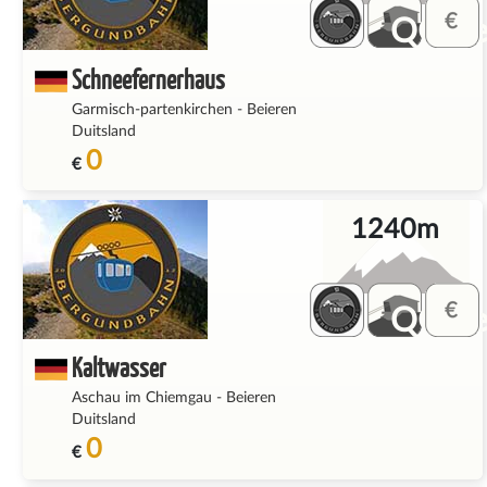
QQ_fe
Schneefernerhaus
Garmisch-partenkirchen
-
Beieren
Duitsland
0
€
1240m
QQ_fe
Kaltwasser
Aschau im Chiemgau
-
Beieren
Duitsland
0
€