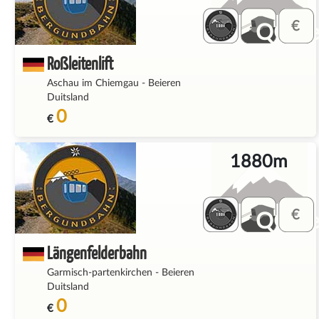
QQ_fe
Roßleitenlift
Aschau im Chiemgau
-
Beieren
Duitsland
0
€
1880m
QQ_fe
Längenfelderbahn
Garmisch-partenkirchen
-
Beieren
Duitsland
0
€