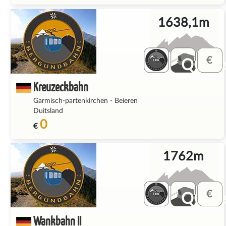
1638,1m
QQ_fe
Kreuzeckbahn
Garmisch-partenkirchen
-
Beieren
Duitsland
0
€
1762m
QQ_fe
Wankbahn II