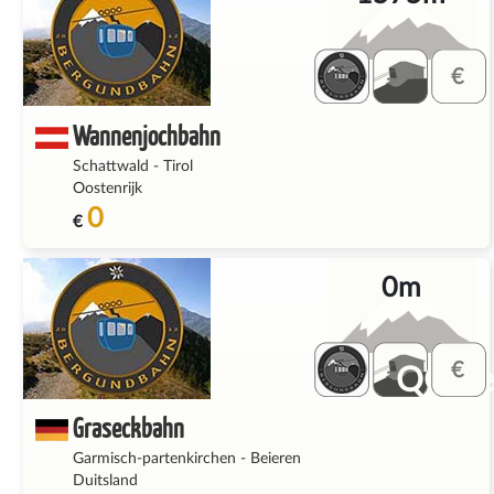
Wannenjochbahn
Schattwald
-
Tirol
Oostenrijk
0
€
0m
QQ_fe
Graseckbahn
Garmisch-partenkirchen
-
Beieren
Duitsland