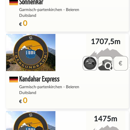
Sonnenkar
Garmisch-partenkirchen
-
Beieren
Duitsland
0
€
1707,5m
QQ_fe
Kandahar Express
Garmisch-partenkirchen
-
Beieren
Duitsland
0
€
1475m