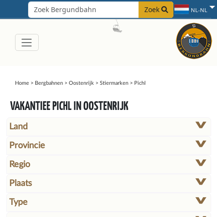
Zoek
NL-NL
Home
>
Bergbahnen
>
Oostenrijk
>
Stiermarken
>
Pichl
VAKANTIEE PICHL IN OOSTENRIJK
Land
Provincie
Regio
Plaats
Type