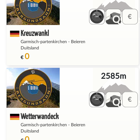
QQ_fe
Kreuzwankl
Garmisch-partenkirchen
-
Beieren
Duitsland
0
€
2585m
QQ_fe
Wetterwandeck
Garmisch-partenkirchen
-
Beieren
Duitsland
0