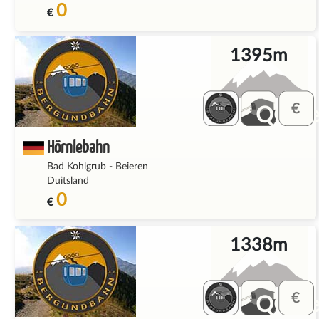
0
€
1395m
QQ_fe
Hörnlebahn
Bad Kohlgrub
-
Beieren
Duitsland
0
€
1338m
QQ_fe