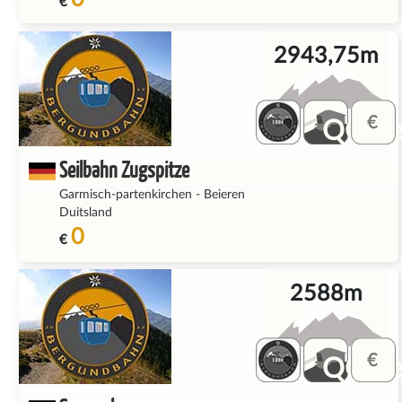
€
2943,75m
QQ_fe
Seilbahn Zugspitze
Garmisch-partenkirchen
-
Beieren
Duitsland
0
€
2588m
QQ_fe