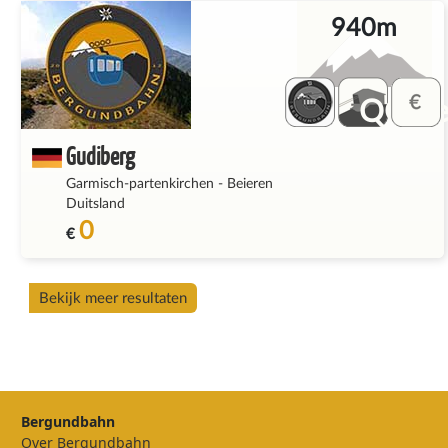
940m
QQ_fe
Gudiberg
Garmisch-partenkirchen
-
Beieren
Duitsland
0
€
Bekijk meer resultaten
Bergundbahn
Over Bergundbahn