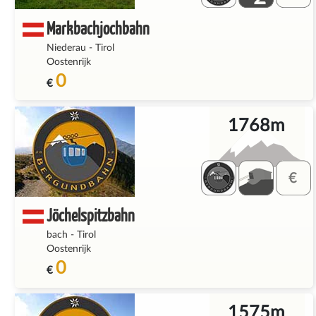
Markbachjochbahn
Niederau
-
Tirol
Oostenrijk
0
€
1768m
Jöchelspitzbahn
bach
-
Tirol
Oostenrijk
0
€
1575m