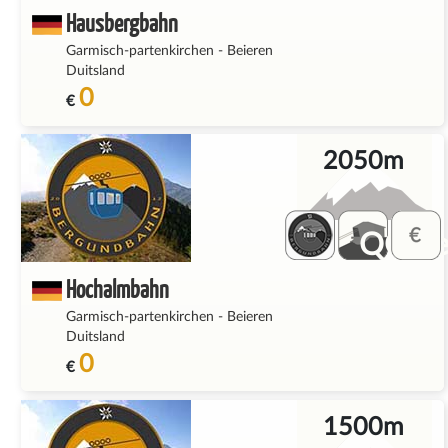
Hausbergbahn
Garmisch-partenkirchen
-
Beieren
Duitsland
0
€
2050m
QQ_fe
Hochalmbahn
Garmisch-partenkirchen
-
Beieren
Duitsland
0
€
1500m