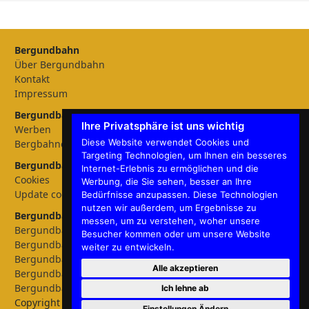
Bergundbahn
Über Bergundbahn
Kontakt
Impressum
Bergundbahn Magazin
Ihre Privatsphäre ist uns wichtig
Werben
Diese Website verwendet Cookies und
Bergbahnen
Targeting Technologien, um Ihnen ein besseres
Bergundbahn Einstellungen
Internet-Erlebnis zu ermöglichen und die
Cookies
Werbung, die Sie sehen, besser an Ihre
Update cookies preferences
Bedürfnisse anzupassen. Diese Technologien
nutzen wir außerdem, um Ergebnisse zu
Bergundbahn - Sprachen
messen, um zu verstehen, woher unsere
Bergundbahn Deutschland
Besucher kommen oder um unsere Website
Bergundbahn Österreich
weiter zu entwickeln.
Bergundbahn Nederland
Alle akzeptieren
Bergundbahn België
Bergundbahn English
Ich lehne ab
Copyright © 2026 Bergundbahn
Einstellungen Ändern