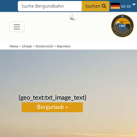
Suchen
DE-DE
Home
>
Urlaub
>
Oesterreich
>
Kaernten
{geo_text:txt_image_text}
Bergurlaub »