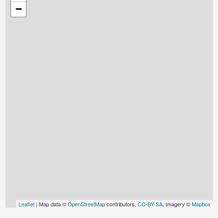
−
Leaflet
| Map data ©
OpenStreetMap
contributors,
CC-BY-SA
, Imagery ©
Mapbox