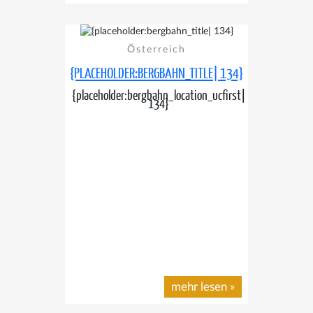
Österreich
{PLACEHOLDER:BERGBAHN_TITLE| 134}
{placeholder:bergbahn_location_ucfirst|
134}
mehr lesen
»