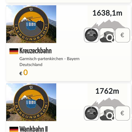
1638,1m
QQ_fe
Kreuzeckbahn
Garmisch-partenkirchen
-
Bayern
Deutschland
0
€
1762m
QQ_fe
Wankbahn II