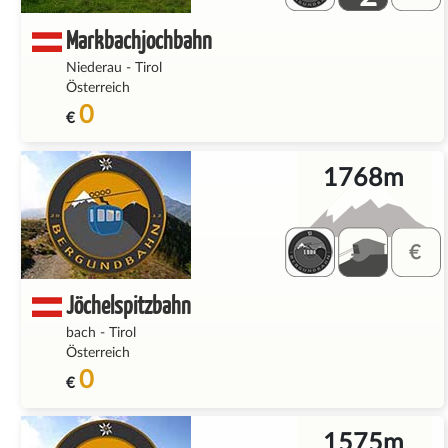
Markbachjochbahn
Niederau
-
Tirol
Österreich
0
€
1768m
Jöchelspitzbahn
bach
-
Tirol
Österreich
0
€
1575m