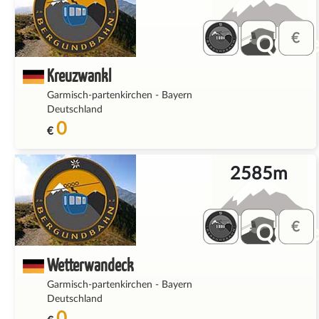
QQ_fe
Kreuzwankl
Garmisch-partenkirchen
-
Bayern
Deutschland
0
€
2585m
QQ_fe
Wetterwandeck
Garmisch-partenkirchen
-
Bayern
Deutschland
0