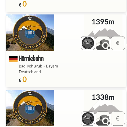
0
€
1395m
QQ_fe
Hörnlebahn
Bad Kohlgrub
-
Bayern
Deutschland
0
€
1338m
QQ_fe