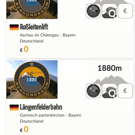
QQ_fe
Roßleitenlift
Aschau im Chiemgau
-
Bayern
Deutschland
0
€
1880m
QQ_fe
Längenfelderbahn
Garmisch-partenkirchen
-
Bayern
Deutschland
0
€