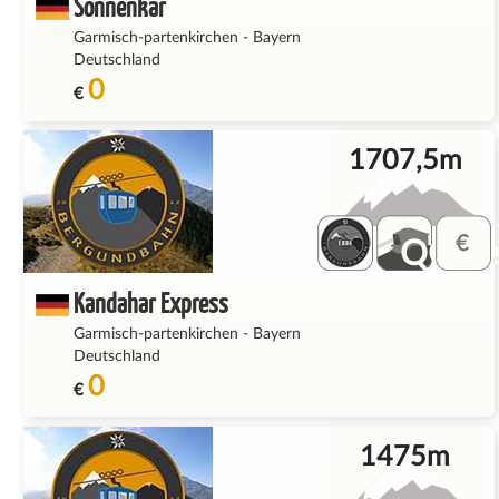
Sonnenkar
Garmisch-partenkirchen
-
Bayern
Deutschland
0
€
1707,5m
QQ_fe
Kandahar Express
Garmisch-partenkirchen
-
Bayern
Deutschland
0
€
1475m