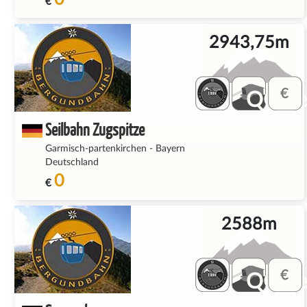
€
2943,75m
QQ_fe
Seilbahn Zugspitze
Garmisch-partenkirchen
-
Bayern
Deutschland
0
€
2588m
QQ_fe