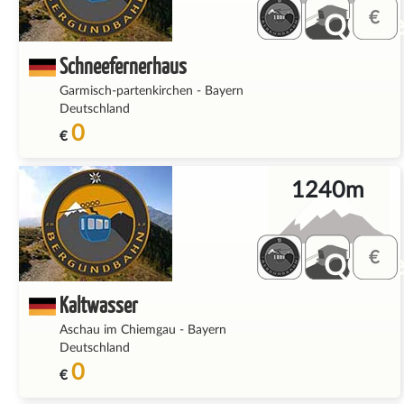
QQ_fe
Schneefernerhaus
Garmisch-partenkirchen
-
Bayern
Deutschland
0
€
1240m
QQ_fe
Kaltwasser
Aschau im Chiemgau
-
Bayern
Deutschland
0
€