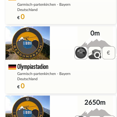
Garmisch-partenkirchen
-
Bayern
Deutschland
0
€
0m
QQ_fe
Olympiastadion
Garmisch-partenkirchen
-
Bayern
Deutschland
0
€
2650m