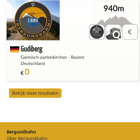
940m
QQ_fe
Gudiberg
Garmisch-partenkirchen
-
Bayern
Deutschland
0
€
Bekijk meer resultaten
Bergundbahn
Über Bergundbahn