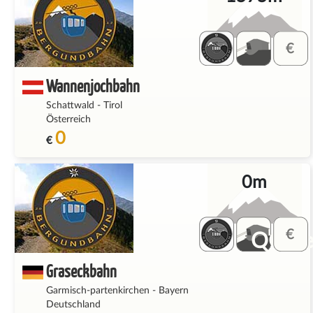
Wannenjochbahn
Schattwald
-
Tirol
Österreich
0
€
0m
QQ_fe
Graseckbahn
Garmisch-partenkirchen
-
Bayern
Deutschland