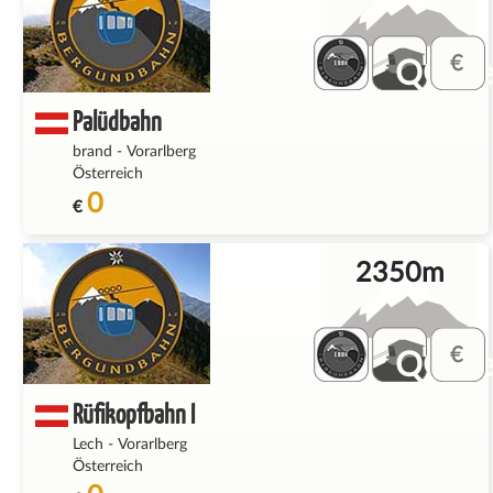
QQ_fe
Palüdbahn
brand
-
Vorarlberg
Österreich
0
€
2350m
QQ_fe
Rüfikopfbahn I
Lech
-
Vorarlberg
Österreich