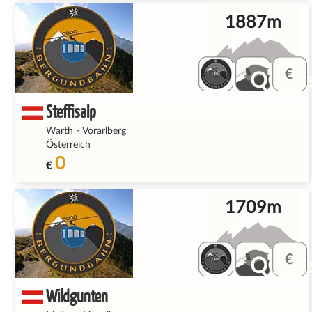
1887m
QQ_fe
Steffisalp
Warth
-
Vorarlberg
Österreich
0
€
1709m
QQ_fe
Wildgunten