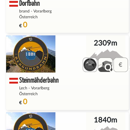
Dorfbahn
brand
-
Vorarlberg
Österreich
0
€
2309m
QQ_fe
Steinmähderbahn
Lech
-
Vorarlberg
Österreich
0
€
1840m