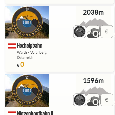
2038m
QQ_fe
Hochalpbahn
Warth
-
Vorarlberg
Österreich
0
€
1596m
QQ_fe
Niggenkopfbahn II