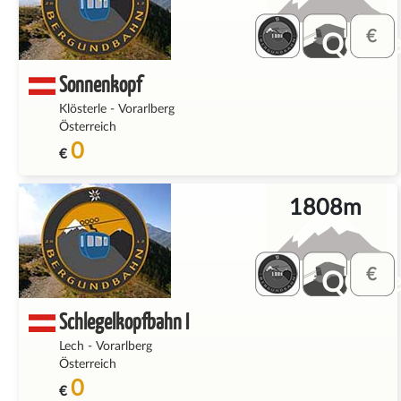
QQ_fe
Sonnenkopf
Klösterle
-
Vorarlberg
Österreich
0
€
1808m
QQ_fe
Schlegelkopfbahn I
Lech
-
Vorarlberg
Österreich
0
€