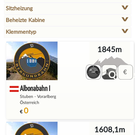
Sitzheizung
Beheizte Kabine
Klemmentyp
1845m
QQ_fe
Albonabahn I
Stuben
-
Vorarlberg
Österreich
0
€
1608,1m