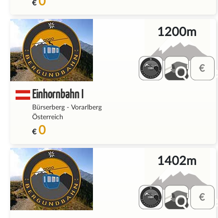
0
€
1200m
QQ_fe
Einhornbahn I
Bürserberg
-
Vorarlberg
Österreich
0
€
1402m
QQ_fe