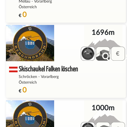
Mellau
-
Vorarlberg
Österreich
0
€
1696m
QQ_fe
Skischaukel Falken löschen
Schröcken
-
Vorarlberg
Österreich
0
€
1000m