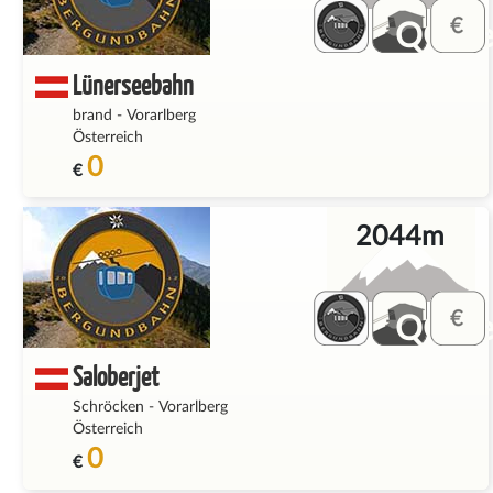
QQ_fe
Lünerseebahn
brand
-
Vorarlberg
Österreich
0
€
2044m
QQ_fe
Saloberjet
Schröcken
-
Vorarlberg
Österreich
0
€