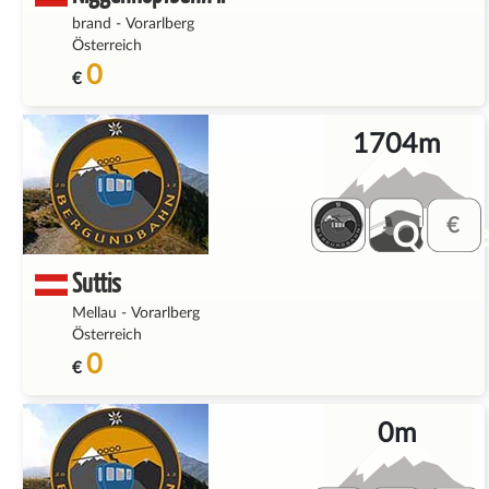
brand
-
Vorarlberg
Österreich
0
€
1704m
QQ_fe
Suttis
Mellau
-
Vorarlberg
Österreich
0
€
0m