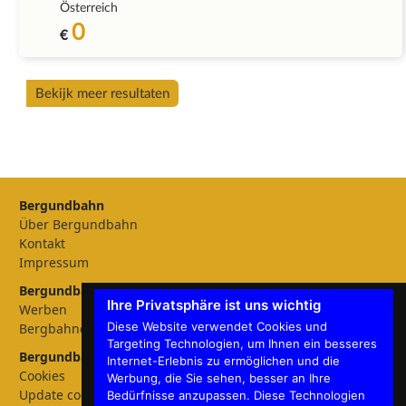
Österreich
0
€
Bekijk meer resultaten
Bergundbahn
Über Bergundbahn
Kontakt
Impressum
Bergundbahn Magazin
Ihre Privatsphäre ist uns wichtig
Werben
Diese Website verwendet Cookies und
Bergbahnen
Targeting Technologien, um Ihnen ein besseres
Bergundbahn Einstellungen
Internet-Erlebnis zu ermöglichen und die
Cookies
Werbung, die Sie sehen, besser an Ihre
Update cookies preferences
Bedürfnisse anzupassen. Diese Technologien