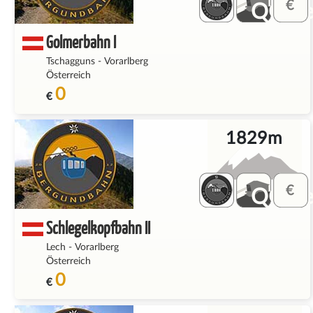
QQ_fe
Golmerbahn I
Tschagguns
-
Vorarlberg
Österreich
0
€
1829m
QQ_fe
Schlegelkopfbahn II
Lech
-
Vorarlberg
Österreich
0
€