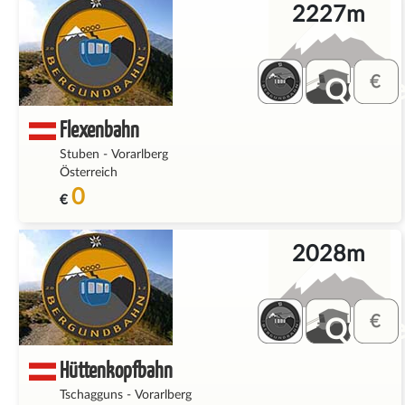
2227m
QQ_fe
Flexenbahn
Stuben
-
Vorarlberg
Österreich
0
€
2028m
QQ_fe
Hüttenkopfbahn
Tschagguns
-
Vorarlberg