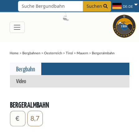
Suchen
DE-DE
Home
>
Bergbahnen
>
Oesterreich
>
Tirol
>
Mauern
>
Bergeralmbahn
Bergbahn
Video
BERGERALMBAHN
8,7