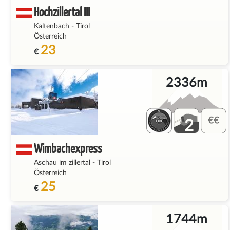
Hochzillertal III
Kaltenbach
-
Tirol
Österreich
23
€
2336m
2
Wimbachexpress
Aschau im zillertal
-
Tirol
Österreich
25
€
1744m