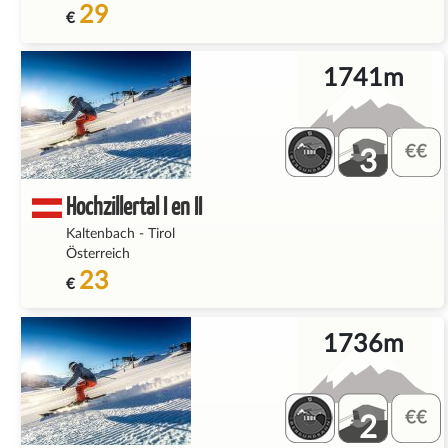
29
€
1741m
3
Hochzillertal I en II
Kaltenbach
-
Tirol
Österreich
23
€
1736m
2