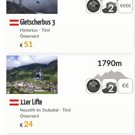
2
Gletscherbus 3
Hintertux
-
Tirol
Österreich
51
€
1790m
2
11er Lifte
Neustift im Stubaital
-
Tirol
Österreich
24
€