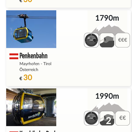
€
1790m
Penkenbahn
Mayrhofen
-
Tirol
Österreich
30
€
1990m
2