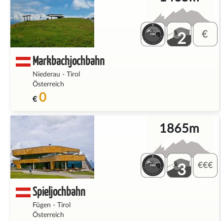
2
Markbachjochbahn
Niederau
-
Tirol
Österreich
0
€
1865m
3
Spieljochbahn
Fügen
-
Tirol
Österreich