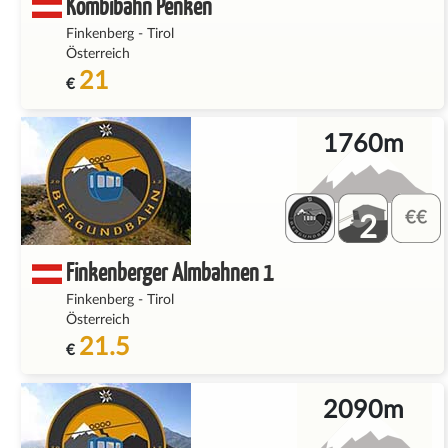
Kombibahn Penken
Finkenberg
-
Tirol
Österreich
21
€
1760m
2
Finkenberger Almbahnen 1
Finkenberg
-
Tirol
Österreich
21.5
€
2090m