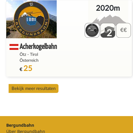
2020m
2
Acherkogelbahn
Ötz
-
Tirol
Österreich
25
€
Bekijk meer resultaten
Bergundbahn
Über Bergundbahn