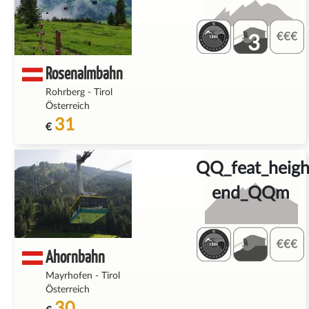
3
Rosenalmbahn
Rohrberg
-
Tirol
Österreich
31
€
QQ_feat_heigh
end_QQm
Ahornbahn
Mayrhofen
-
Tirol
Österreich
30