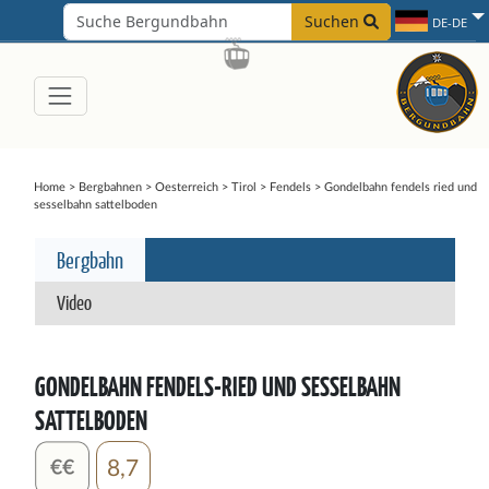
Suchen
DE-DE
Home
>
Bergbahnen
>
Oesterreich
>
Tirol
>
Fendels
>
Gondelbahn fendels ried und
sesselbahn sattelboden
Bergbahn
Video
GONDELBAHN FENDELS-RIED UND SESSELBAHN
SATTELBODEN
8,7