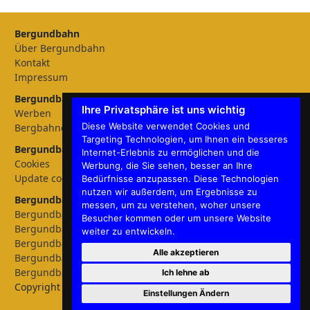
Bergundbahn
Über Bergundbahn
Kontakt
Impressum
Bergundbahn Magazin
Ihre Privatsphäre ist uns wichtig
Werben
Diese Website verwendet Cookies und
Bergbahnen
Targeting Technologien, um Ihnen ein besseres
Bergundbahn Einstellungen
Internet-Erlebnis zu ermöglichen und die
Cookies
Werbung, die Sie sehen, besser an Ihre
Update cookies preferences
Bedürfnisse anzupassen. Diese Technologien
nutzen wir außerdem, um Ergebnisse zu
Bergundbahn - Sprachen
messen, um zu verstehen, woher unsere
Bergundbahn Deutschland
Besucher kommen oder um unsere Website
Bergundbahn Österreich
weiter zu entwickeln.
Bergundbahn Nederland
Alle akzeptieren
Bergundbahn België
Bergundbahn English
Ich lehne ab
Copyright © 2026 Bergundbahn
Einstellungen Ändern